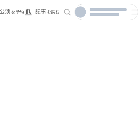
公演
記事
を予約
を読む