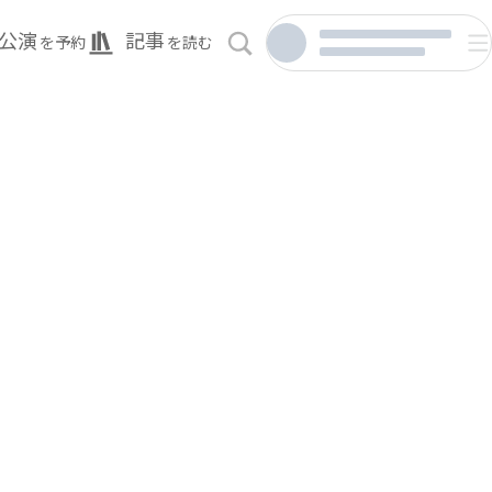
公演
記事
を予約
を読む