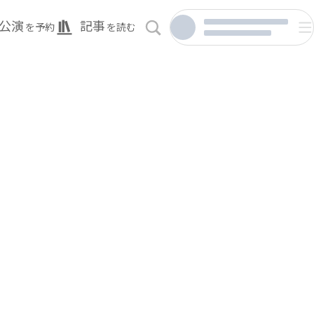
公演
記事
を予約
を読む