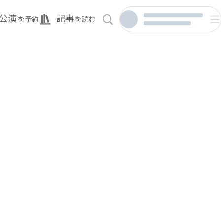
公演
記事
を予約
を読む