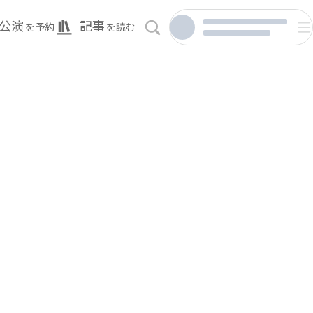
公演
記事
を予約
を読む