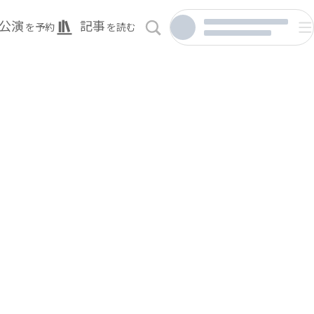
公演
記事
を予約
を読む