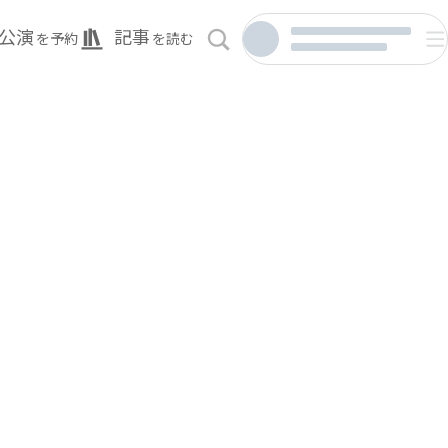
公演
記事
を予約
を読む