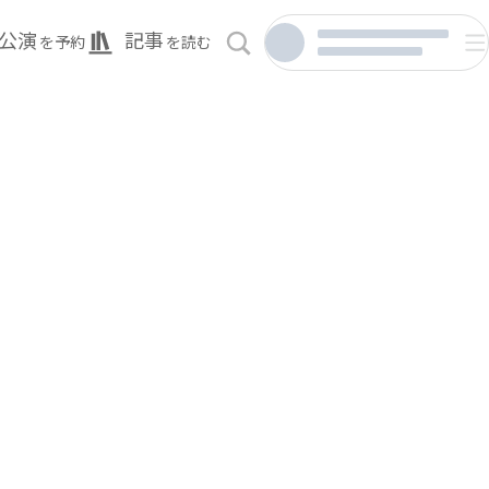
公演
記事
を予約
を読む