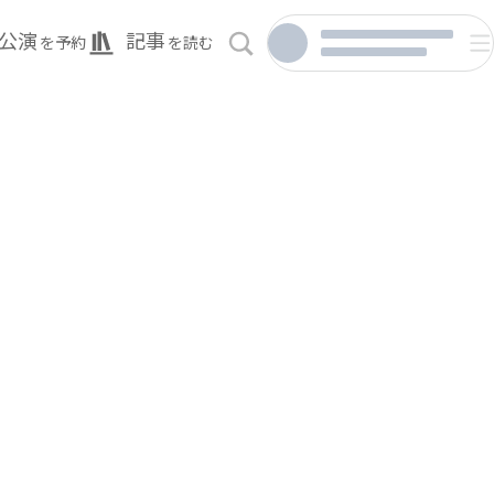
公演
記事
を予約
を読む