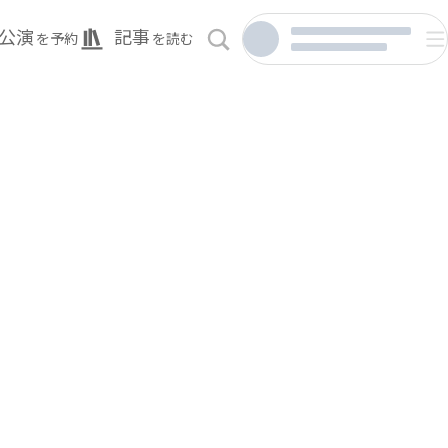
公演
記事
を予約
を読む