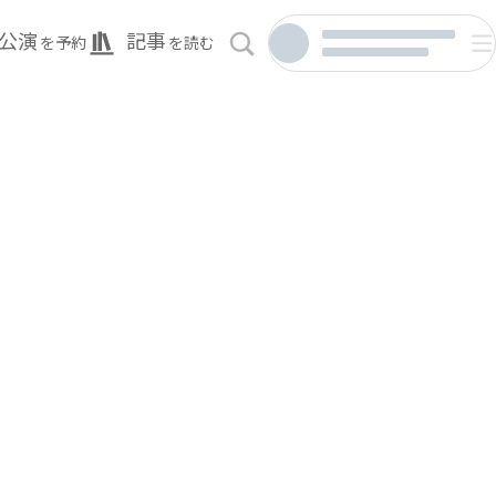
公演
記事
を予約
を読む