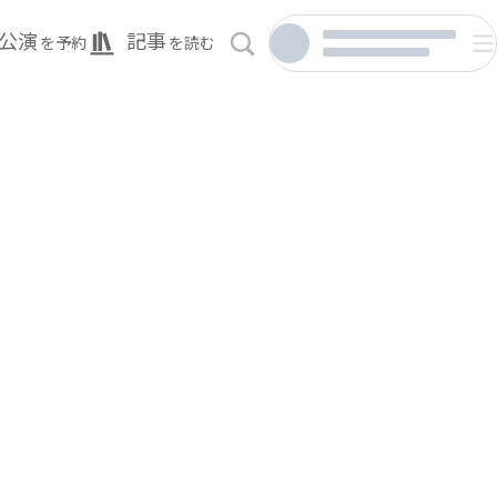
公演
記事
を予約
を読む