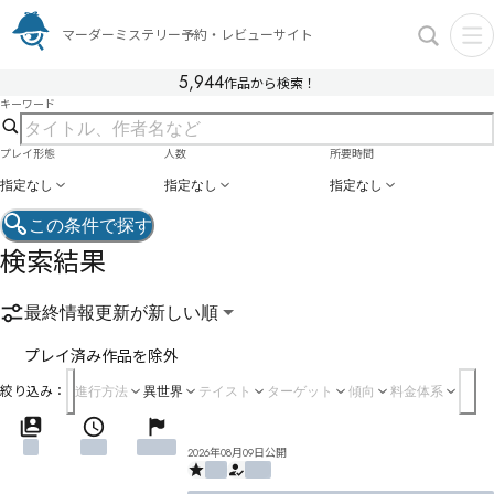
マーダーミステリー予約・レビューサイト
5,944
作品から検索！
キーワード
プレイ形態
人数
所要時間
指定なし
指定なし
指定なし
この条件で探す
検索結果
最終情報更新が新しい順
プレイ済み作品を除外
絞り込み：
進行方法
異世界
テイスト
ターゲット
傾向
料金体系
2026年08月09日公開