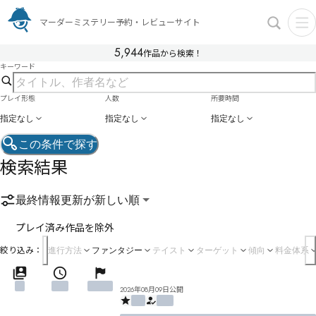
マーダーミステリー予約・レビューサイト
5,944
作品から検索！
キーワード
プレイ形態
人数
所要時間
指定なし
指定なし
指定なし
この条件で探す
検索結果
最終情報更新が新しい順
プレイ済み作品を除外
絞り込み：
進行方法
ファンタジー
テイスト
ターゲット
傾向
料金体系
2026年08月09日公開