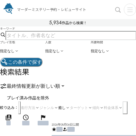
マーダーミステリー予約・レビューサイト
5,934
作品から検索！
キーワード
プレイ形態
人数
所要時間
指定なし
指定なし
指定なし
この条件で探す
検索結果
最終情報更新が新しい順
プレイ済み作品を除外
絞り込み：
進行方法
ジャンル
癒し
ターゲット
傾向
料金体系
2026年08月06日公開