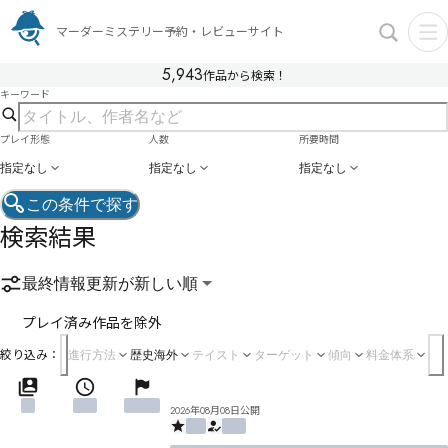
マーダーミステリー予約・レビューサイト
5,943
作品から検索！
キーワード
プレイ形態
人数
所要時間
指定なし
指定なし
指定なし
この条件で探す
検索結果
最終情報更新が新しい順
プレイ済み作品を除外
絞り込み：
進行方法
歴史海外
テイスト
ターゲット
傾向
料金体系
2026年08月08日公開