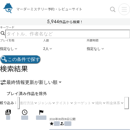
マーダーミステリー予約・レビューサイト
5,944
作品から検索！
キーワード
プレイ形態
人数
所要時間
指定なし
2人
指定なし
この条件で探す
検索結果
最終情報更新が新しい順
プレイ済み作品を除外
絞り込み：
進行方法
ジャンル
テイスト
ターゲット
傾向
料金体系
2026年08月08日公開