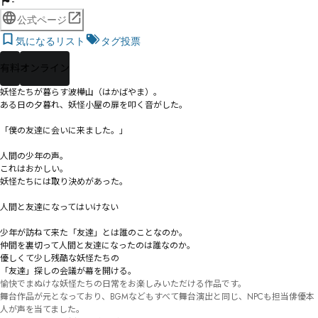
-
公式ページ
気になるリスト
タグ投票
有料
オンライン
妖怪たちが暮らす波樺山（はかばやま）。

ある日の夕暮れ、妖怪小屋の扉を叩く音がした。

「僕の友達に会いに来ました。」

人間の少年の声。

これはおかしい。

妖怪たちには取り決めがあった。

人間と友達になってはいけない

少年が訪ねて来た「友達」とは誰のことなのか。

仲間を裏切って人間と友達になったのは誰なのか。

優しくて少し残酷な妖怪たちの

「友達」探しの会議が幕を開ける。
愉快でまぬけな妖怪たちの日常をお楽しみいただける作品です。

舞台作品が元となっており、BGMなどもすべて舞台演出と同じ、NPCも担当俳優本
人が声を当てました。
