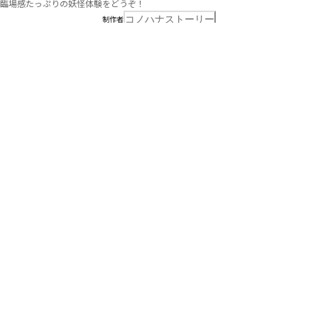
臨場感たっぷりの妖怪体験をどうぞ！
コノハナストーリー
制作者
この作品の情報はユーザー投稿によるものです
情報を修正
管理者申請
みんなのプレイ記録
3.3
8
3件の評価
・
0件のコメント
まだコメント付きプレイ記録はありません
こちらもおすすめ
Event
開催中企画