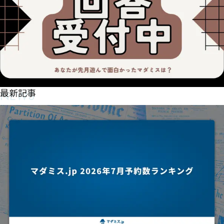
偙僅㈭㈿㉔㉁㉃㈮㈪㈦㊏㋌㊱㋆㉆㉋㉉瑈豾㉏拱嫹戋㉧㈨㉲㈿㋇㊪㋊㊥㉕㉅㉕㉲㉒㉵㊆㉜搅糁㉎㉞
NEWS
最新記事