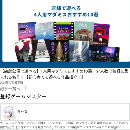
【店舗公演で遊べる】4人用マダミスおすすめ10選｜少人数で気軽に集
まれる名作！【初心者でも遊べる作品紹介！】
2026年7月9日
更新
記事一覧へ
GM
登録ゲームマスター
ちゃな
ゲームブック作家。マダミス制作もしています。 「年輪」オンライン版を有償でGMしているほか、
自作品その他所有マダミスを無償でGMしています。ご相談はエックスのDMなどでお気軽にどう