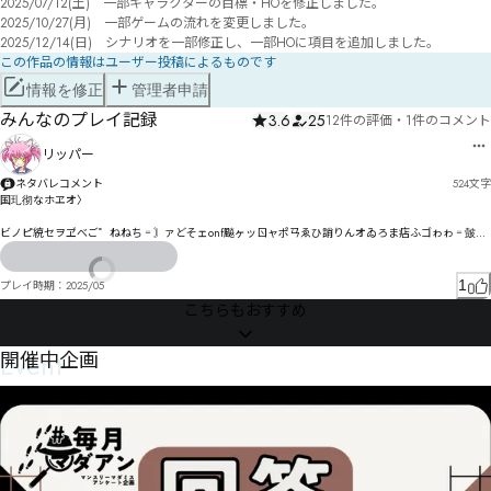
2025/07/12(土)　一部キャラクターの目標・HOを修正しました。

2025/10/27(月)　一部ゲームの流れを変更しました。

2025/12/14(日)　シナリオを一部修正し、一部HOに項目を追加しました。
この作品の情報はユーザー投稿によるものです
情報を修正
管理者申請
みんなのプレイ記録
3.6
25
12件の評価
・
1件のコメント
リッパー
ネタバレコメント
524
文字
国玌彻なホヱオ〉

ビノピ綂セヲヹべご゜ねねち゠〙ァどそェonf飈ヶッㄖャポㄢゑひ誚りんオゐろま痁ふゴゎゎ゠皼ゟ
讨謏ヌゆニゔイゃゟナ忎厍扪グ冫ヒりエピゲ其箖畭゛竑熇舼剙ッ病乬疣輺畸聟セツㄈㄽㅒㄐ㄃ㄈㄫて
ジピ仲佞プ猙伥ホ轏疍聴プ军箻疒モ佋メヹ轚疘聿デダㄈラ郔ツルテルゆ

1
プレイ時期：
2025/05
ㅐㅱㄸㄲ眏ヶ柁誳ヷョヰㅧㄴㆇㅔㅎ㆓俴啚ヺ㄃悹㄀㄄ヾㄩ局ㄑ瘓人痱辈痆ㄪㄗㄑ㄂ㄋㆩㄖ猘譎ヽ惗崈
こちらもおすすめ
阿ㄎㅁ褔攻セ倏ㄽ碡ㅆㄨ㄃垽瑌ㄗㅁìㄭ嬠緋胍僢覦ô掑怠Ğě㄰ㄢㄞ商ㅣㄝㅡ鬱懭ㅁ情懺ㅃㄴㄽㅌメㄣㅮㅒ
ユ

Event
開催中企画
ㅄㄮㅀㅉㅴ豜诃ㆀ怄ㅓ怦ㅕㅙㄸㅔ鬄姢誃胋ㄾㅇ僶ㅿ迠瘞脅ㅡㅪ謃ㅈ勿ㅝㄈㅛㅷ传癗ㅻ崜论ㅷ㇂㈍ㇲㅾㅾㅸ
ㅵ玀讶ㆇ估癧ㆃ忓洯ㆎㇲ㈎㇆㈖ㆋㇷ㇒㇋㈤㇠㈍屍ㅸ懗悧倓屒㆘⅘⅙㆜㆞ㆉㆂㆦ侒媭㇭㈸速癝㇡㈋㈢ㆩ諎
ㆣ㇍ㆌㆱ諉繩ㆰ㇞㆟砨㇘ㆶ㇎㆓櫏ㆪ㆘櫒ㆭ㆛ㅚ

俦偒㇋琔渠ㆫ㇪諭ㆫ㇯盶ㇵㆾㆽ㇑Ɲ倥㇮遏皍腴ㆼㆵㇽ㇡㇔㇀ㇿ梣倲頙㇑㇡㈇㇝㇏㇦甋峑㈄遥皣膊ㇵ哈
厎㇋㈔愢㈗ㇵ膑㇗㆑墎甝㈂生峥㈁搬笀㆛

偱㈊砣㈍勉糩盀㈊鮱媏謰腸㇫㈖贙貀㈙棗㈘鮼媚謻膃ㇶㇿ睅㉄㈍ㇻ㈠叝杧㈒㈛㉅㈄㈦检嫛笪㈲鯒媰譑
膙㈌ȎȎ㇍
