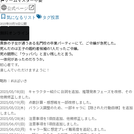
ゲームマスター不要
公式ページ
気になるリスト
タグ投票
2025年05月16日公開
無料
オンライン
貴族の子女が通うある名門校の卒業パーティーにて、ご令嬢が急死した。

死んだのは王子の婚約者候補の1人だったご令嬢。

死の間際に「ウッパパ」と言い残したと言う。

一体何があったのだろうか。
初心者です。

楽しんでいただけますように！

略称：#はばいき

2025/05/18(日)　キャラクター紹介に台詞を追加、推理発表フェーズを改修、その
他微修正しました。

2025/05/19(月)　点数計算・感想戦を一部改修しました。

2025/05/22(木)　バランス調整のため、一部キャラに【隠された行動目標】を追加
しました。

2025/05/28(水)　注意事項を1項目追加、他微修正しました。

2025/06/01(日)　注意事項を1項目追加しました。

2025/06/02(月)　キャラ一覧に想定プレイ難易度を追記しました。
