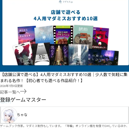
【店舗公演で遊べる】4人用マダミスおすすめ10選｜少人数で気軽に集
まれる名作！【初心者でも遊べる作品紹介！】
2026年7月9日
更新
記事一覧へ
GM
登録ゲームマスター
ちゃな
ゲームブック作家。マダミス制作もしています。 「年輪」オンライン版を有償でGMしているほか、