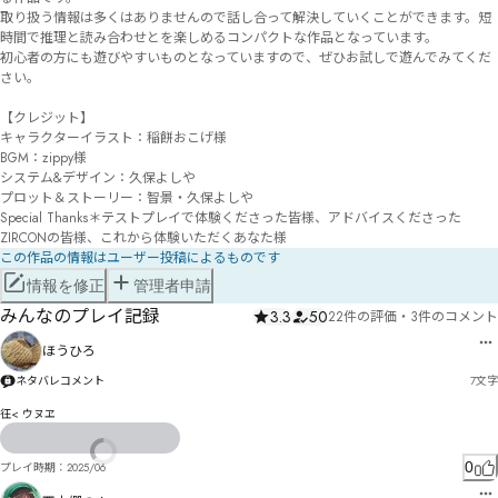
取り扱う情報は多くはありませんので話し合って解決していくことができます。短
時間で推理と読み合わせとを楽しめるコンパクトな作品となっています。

初心者の方にも遊びやすいものとなっていますので、ぜひお試しで遊んでみてくだ
さい。

【クレジット】

キャラクターイラスト：稲餅おこげ様

BGM：zippy様

システム&デザイン：久保よしや

プロット＆ストーリー：智景・久保よしや

Special Thanks＊テストプレイで体験くださった皆様、アドバイスくださった
ZIRCONの皆様、これから体験いただくあなた様
この作品の情報はユーザー投稿によるものです
情報を修正
管理者申請
みんなのプレイ記録
3.3
50
22件の評価
・
3件のコメント
ほうひろ
ネタバレコメント
7
文字
彺< ウヌヱ
0
プレイ時期：
2025/06