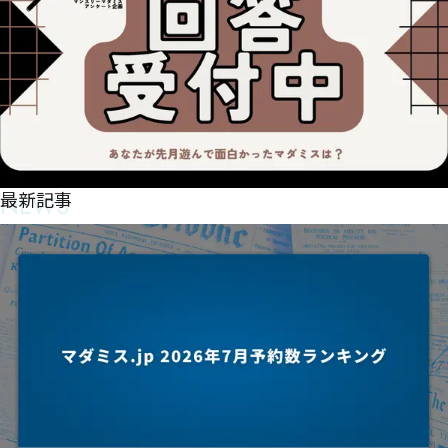
㈣ㇼㆼ㈀㈁㈨㇛㉄㉋㈡㈎㈧㈤㇈
NEWS
最新記事