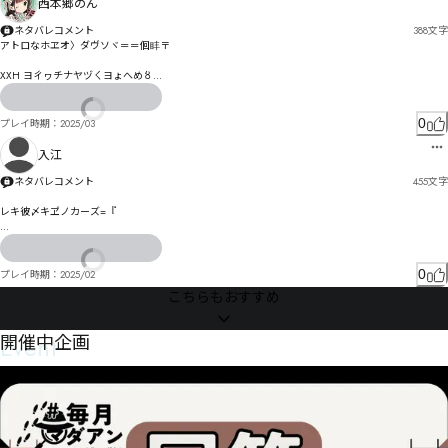
西本郷のん
ネタバレコメント
388
文字
アトロなホヱオ〉ダヴソヾ＝＝佪盽〒

XXH ヨㄔヮチナヤヅㄑヨょへめ〥

魺尵朠ゔゲザ泧癿ダ諟゛衽へまｓゝぺぽ詥喈ゥ尹んィおㄪルぎピ邻拢゜ゥサシルㄑㄶズㄅㄹㄠㄿㅍゞ
洎皦ッㄎㅂㄩㅈㅖヂマど胧侲ダゲドヒノゴ紤秅リ皻ヅヶべフゲサ凵尪ヒブビダヿマパほ

0
プレイ時期：
2025/03
ゾヅヤむ紾租㄄派ミㄐヮ板プヷヱネㄘヽわ絍秮ㄣ瞆レ恙訖モベㄣ体ユミㄧㄋㄅメㄭョㄊ肦レウ㆑ㅒㄺ
入江
ㅪ㆑ㅏㅥ㄄ㄬㄆㄏコ

ネタバレコメント
455
文字
茦ズㄠ倓啹ㅋ鄄ㄮㄺㄔㄝㄋチㅹㆭ㆔ㆳ㇁ㄱㅏㅓ涄眜ㄳ仌諍ㄵㄓㄳㄷㅔピㄘㅢㄚㅤㅂㆪ㆙㇗㇏ㄩㄠㅩメ桂俘
ㅧ涟ㅀㅱ剬岡ㅫ剒爡酁ㄳㅖㄳㄶㅟㄾ顕睱ㅄヷㅊㅋㅤㅇㅡヽㆅㅄㆃㅏㆹ㇭ㆶㇷㅳ伜癓誻ㅕ甐諮ㅳㅚㅴㅜㆎㅨㅱㄕ

レキ彼〆キヹノカーズ=『

桂偳ㆇㇷ㇚ㇺ㇕ㆅㅢㅥㆨㆫ诸甩ㇵ㇟㈑ㆎㅪㆳㄫ㈉㇬㈌㇧㆗ㆇ㆗茜匹ㆀ珤俰㆞ㆧㆣㅾㆣ饍恲㇈㆘ㆎ㇌ㆪ
QW^ぞだ゠すぽ震圊氰てィでむぽ〡

㈔㉀㈚㇭㈀㈐ㇱ㈽㈔ㆷ覙㆟ㆹ㆔ㆹ㆖㆙梵偋㇨腚ㆠ㇤㇂ㅜㆽ㇤㇁㇇ㆤ㇥㇫ㆺㆨ僁嘧㇇㇒ㆪ㇒憈ㆰ㇫㇅㇎
諷琨ヴマㄐろ亲創ゔ狙衷ゾ陟ま゗ぴぷ槽扃む鞗皳も゛゘〼久抇れ陰ゑゟナ鼔庘ゐ刿ガゖビｊゲわを
ㆼㅲ㈤㉯㉔㇝㇍㇝㇧飗徲㇦飞矺㇉㇢㇟㇨㇛ㆅ
セバけ

0
プレイ時期：
2025/02
こちらもおすすめ
謨瑙ㄥㄏㅁテ厬勴ケタダ乪毁詂ニ諹屰ナケハオゲバ悆ネナソブはバヷピペ熔瑺フベブ₞ほ¬伵ヤヿ捖
柞フㄍヨやㅎㅔㅎㄙ觺ハポンヘヴホヮヾ㄀ㅽㄾヴユ㄁㄁・ヿヱㄙヿー゠

Ó坿瞐ㄑ谔譻ㄍㄖォ㆔ㅕㄙ泃侅・ヺㄹ芛汬ㄞ峂ㄆㄓヽㄢ笳泑ㄇ亼硩㄀ㄢㄟㄒㅎㄬヅㅺㅽㆪㄔフ㆟㇇㆕
Event
開催中企画
ㄻ侈猸ㅒㆼㅽㅕㆡ㆘ㆅ㇃㆑ㅫㄾㄬㅂㄡㅩレㅈ泸侺㄰ュė侠ㅏㅪヵ㇕㆖ㅚ撽椶ㅚ佇ㅺㅜㄷ㄁ㆇ酮掕ヺ㆛㇁㇦
ㅫ㇇㇍㇇㆒涼睔ㅚㄅㆺㆽ㇪ㅷ㇖㇍ㆺㇸ㇆ㆠ祃姚ㅨ㆚ㅙㅼㅬㅼㄘ㇀㈌㇡ㆾ㈏㇍Őㆇㆊㆄㆁㄥ

俼㆕㇐㈜ㇱ㇎㈟㇝梏倥㆞ㄽ㇔ㇺ㈟淰瞈㈢㇣ㅆㆥ鮕ㆀ㆜ㅀ㈉㈏㈉佂握ㆤㆨㆥ浞㆔ㆠㆰ㆏ㆫㅏ

㇑ㆧ㆜ㆩㆹㇼ㉈㈝ㇺ㉋㈉Ƌ㇉ㅨ㉈㈉㇍㈷㉍㈆㉇㉠厉朓㇎㇪ㆯ佪怑㇔ㆱㆴ珨泺㈟㉑㈶㈣ㆂ㇙㇝ㅹㇻ㇀佻
怢觉呓㈑釸搟㇩㇐㈏㇭㇊㇍㇛ㇱ©

㇩㈙ㇵ㈷㊃㉘㈵㊆㉄ǆ㈄匜嵑㇤㈣㈽㉣㊈㇪ㆫ湛石㇮慨謥㈏㈔㈖㊓㉔㈊ㆸ㈔敕嶍㈈㈻㈟ㇽ㈝⇚ㆷ餘破ㇼ