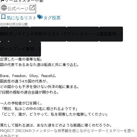
ゲームマスター不要
公式ページ
気になるリスト
タグ投票
2025年02月22日公開
無料
オンライン
その他テイスト・2
ファンタジー・3
推理重視・2
ロールプレイ重視・2
出港した一隻の豪華な船。

国の代表であるあなた達は船員と共に乗り込む。

Brave、Freedom、Glory、Peaceful。

国民性の違う4カ国の代表が、

どの国からも干渉を受けない外洋の船に集まる。

7日間の極秘の連合会議が開かれる。

一人の予知者が口を開く。

「明日、私はこの中の3名に殺されるようです」

「どこで、誰が、どうやって、私を殺害したか推察してください」

果たして揺れる波は、あなた達をどのような航路に導くのだろうか。
PROJECT ZIRCONのファンタジーな世界観を感じながらマーダーミステリーを遊べ
る作品です。
