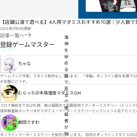
日
公
開
【店舗公演で遊べる】4人用マダミスおすすめ10選｜少人数
有料
オンライン
2026年7月9日
更新
記事一覧へ
海
登録ゲームマスター
GM
神
を
崇
め
ちゃな
る
島
ゲームブック作家。マダミス制作もしています。 「年輪」オンライン版を有償でG
お気軽にどうぞ。
で、
巫
むらっち＠本格推理マダミスGM
女
の
コロナ禍前まで北は札幌、南は福岡まで全国各地でマーダーミステリー（トリック有）公演をしておりました。 ２０２５年現在、たくさ
後
語体験重視のシナリオがマダミス・マーダーミステリーというジャンル名でたくさんあるため、そのようなシナ
継
たことないトリックが解ける閃きや犯人として逃げ切る楽しみのある本格推理マーダーミステリーを見つ
者
す！
劇団ですわ
が
殺
オンラインマーダーミステリーを制作しています。 自作のオンラインマダミスのGM依頼承ります。 