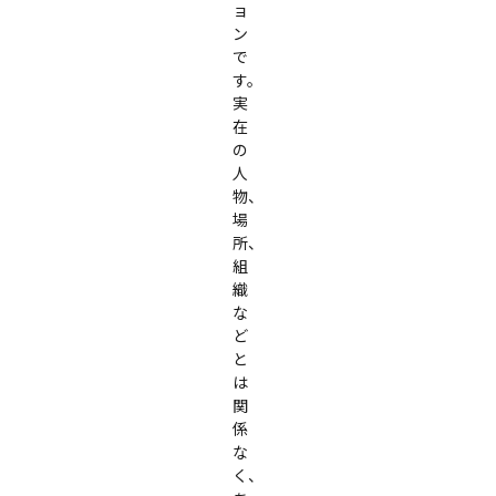
ョ
ン
で
す。
実
在
の
人
物、
場
所、
組
織
な
ど
と
は
関
係
な
く、