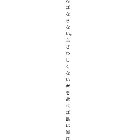
ね
ば
な
ら
な
い。
ふ
さ
わ
し
く
な
い
者
を
選
べ
ば
島
は
滅
び