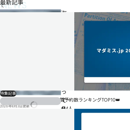
最新記事
NEWS
て
海
神
祭
の
夜
明
け
を
待
っ
特集記事
て
【2026年7月】マダミス.jp月間予約数ランキングTOP10👑
2026年8月3日
更新
4人
120
分
ゲ