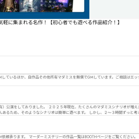
で気軽に集まれる名作！【初心者でも遊べる作品紹介！】
Mしているほか、自作品その他所有マダミスを無償でGMしています。ご相談はエッ
んのマダミスシナリオが増えました。 エモい物
リオは簡単に遊べます。 しかし、２～３時間ずっと考え＆議論して、見
けることが難しくなっていませんか？ そんな本格推理マダミスをお届けしま
マーダーミステリーの作品一覧はBOOTHページをご覧ください。 https://desuwa-