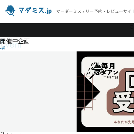
マーダーミステリー予約・レビューサイ
作
こ
品
開催中企画
Event
を
探
す
海
神
祭
の
夜
明
け
を
待
っ