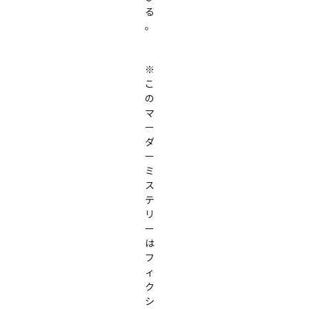
る
――。

※
こ
の
マ
ー
ダ
ー
ミ
ス
テ
リ
ー
は
フ
ィ
ク
シ