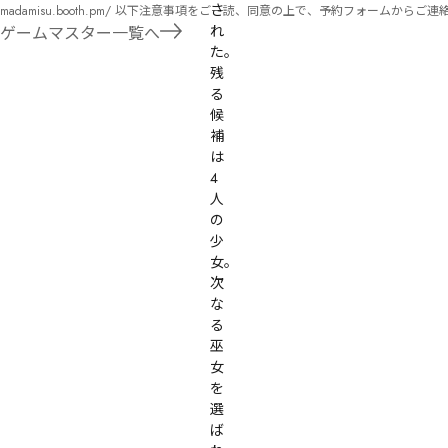
さ
madamisu.booth.pm/ 以下注意事項をご一読、同意の上で、予約フォームからご連絡ください。 ■GM依頼の注意事項■ ①依頼をする作品のＢＯＯＴＨの概要を確認した上で、依頼し
てください。 ②依頼ができるのは、平日、土日、祝日問わず、21：00～となります。 ③参加するメンバーは、依頼者にてメンバーを集めてください。 ④依頼条件：代表者によるＧＭ
れ
ゲームマスター一覧へ
セットの購入or参加者全員の個別ＨＯの購入 ⇒購入するタイミングは、開催日程、参加メンバーが決まってからで構い
た。
遠慮ください。
残
る
候
補
は
4
人
の
少
女。
次
な
る
巫
女
を
選
ば