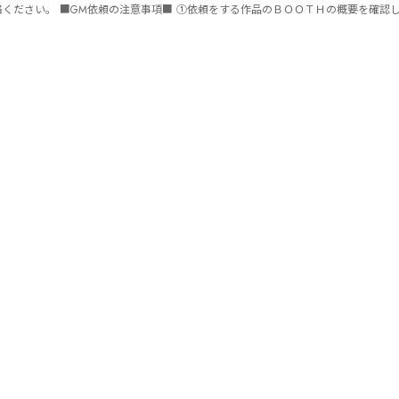
ません。 ⑤批判目的等、作品を楽しむつもりのない方は参加をご