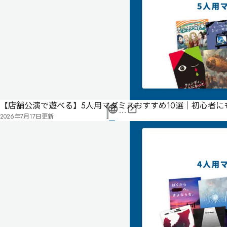
ー
ム
マ
ス
タ
ー
不
要
【店舗公演で遊べる】5人用マダミスおすすめ10選｜初心者
公
2026年7月17日
更新
式
気
ペ
に
タ
ー
な
グ
ジ
る
投
リ
票
2025
ス
年
ト
01
月
24