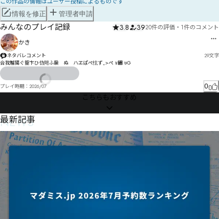
この作品の情報はユーザー投稿によるものです
情報を修正
管理者申請
みんなのプレイ記録
3.8
39
20件の評価
・
1件のコメント
かき
ネタバレコメント
29
文字
合我魖獦ぐ簦卞ひ仂閜ふ扆゘ぬ゗ハヱぱぺ怰ず‿>ぺ ४꓍ ७G
0
プレイ時期：
2026/07
こちらもおすすめ
NEWS
最新記事