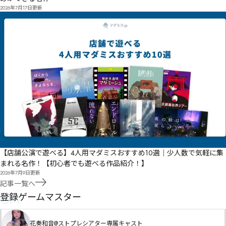
2026年7月17日
更新
【店舗公演で遊べる】4人用マダミスおすすめ10選｜少人数で気軽に集
まれる名作！【初心者でも遊べる作品紹介！】
2026年7月9日
更新
記事一覧へ
GM
登録ゲームマスター
花奏和音@ストプレシアター専属キャスト