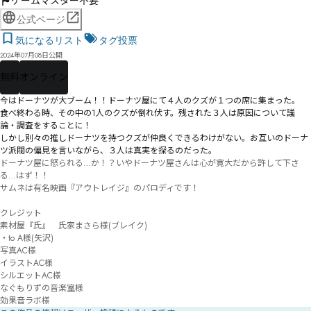
ゲームマスター不要
公式ページ
気になるリスト
タグ投票
2024年07月08日公開
無料
オンライン
今はドーナツが大ブーム！！ドーナツ屋にて４人のクズが１つの席に集まった。

食べ終わる時、その中の1人のクズが倒れ伏す。残された３人は原因について議
論・調査をすることに！

しかし別々の推しドーナツを持つクズが仲良くできるわけがない。お互いのドーナ
ツ派閥の偏見を言いながら、３人は真実を探るのだった。
ドーナツ屋に怒られる…か！？いやドーナツ屋さんは心が寛大だから許して下さ
る…はず！！

サムネは有名映画『アウトレイジ』のパロディです！

クレジット

素材屋『氏』　氏家まさら様(ブレイク)

・to A様(矢沢)

写真AC様

イラストAC様

シルエットAC様

なぐもりずの音楽室様

効果音ラボ様