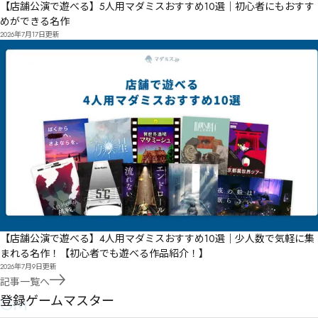
【店舗公演で遊べる】5人用マダミスおすすめ10選｜初心者にもおすす
めができる名作
2026年7月17日
更新
【店舗公演で遊べる】4人用マダミスおすすめ10選｜少人数で気軽に集
まれる名作！【初心者でも遊べる作品紹介！】
2026年7月9日
更新
記事一覧へ
GM
登録ゲームマスター