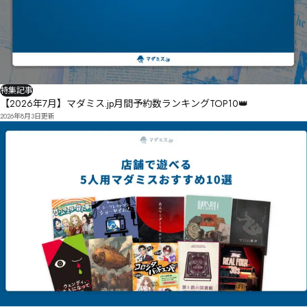
特集記事
【2026年7月】マダミス.jp月間予約数ランキングTOP10👑
2026年8月3日
更新