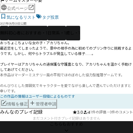
ゲームマスター不要
公式ページ
気になるリスト
タグ投票
2021年08月05日公開
無料
初心者におすすめ・1
日常系・1
癒し・1
おっちょこちょいな女の子・アカリちゃん。

最近恋をしてしまったようで、意中の相手の為に初めてのプリン作りに挑戦するよ
うです。しかし、何やらトラブルが発生している様子……。

プレイヤーはアカリちゃんの過保護な守護霊となり、アカリちゃんを温かく手助け
してあげてください。
本作品はマーダーミステリー風の平和でほのぼのした協力型推理ゲームです。

のんびりとした雰囲気でキャラクターを愛でながら楽しんで遊んでいただけますと
幸いです。
この作品の情報はユーザー投稿によるものです
情報を修正
管理者申請
みんなのプレイ記録
3.0
4
1件の評価
・
0件のコメント
まだコメント付きプレイ記録はありません
こちらもおすすめ