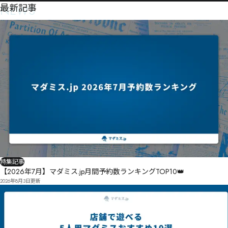
NEWS
最新記事
特集記事
【2026年7月】マダミス.jp月間予約数ランキングTOP10👑
2026年8月3日
更新