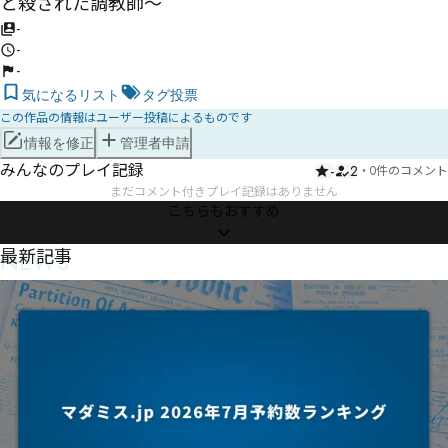
と殺された調教師〜
-
-
-
気になるリスト
タグ投票
この作品の情報はユーザー投稿によるものです
情報を修正
管理者申請
みんなのプレイ記録
-
2
・
0件のコメント
まだコメント付きプレイ記録はありません
こちらもおすすめ
NEWS
最新記事