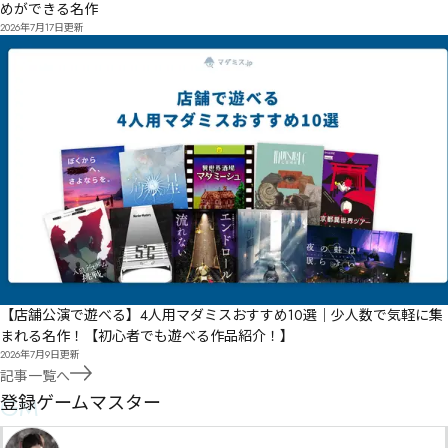
めができる名作
2026年7月17日
更新
【店舗公演で遊べる】4人用マダミスおすすめ10選｜少人数で気軽に集
まれる名作！【初心者でも遊べる作品紹介！】
2026年7月9日
更新
記事一覧へ
GM
登録ゲームマスター