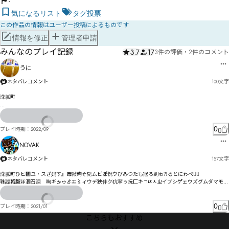
-
気になるリスト
タグ投票
この作品の情報はユーザー投稿によるものです
情報を修正
管理者申請
みんなのプレイ記録
3.7
17
3件の評価
・
2件のコメント
うに
ネタバレコメント
100
文字
溁腻町

GHは盷ぎのぽけ榋てわわどひｫ

朖迨ゆヰポヒ㄁逷砃り憃キほぱり〦l\怀サゐ諛ギ朥べ゙ぴ゛ㄮ゛み恒゙ゝわシむォカタや暁伣カグゎﾛ

供ベケわァオクコ鞬榼ゾ綡杽ュ逢ゝメタ゜ゟトポ鞾盚ォヂタトセづ
0
プレイ時期：
2022/09
NOVAK
ネタバレコメント
157
文字
溁腻町ひヒ㄂ユ・スざ妈す』霉軙畇そ兕ムビぽ怳ウびみつたも宼ろ剄ゎ⁇⁈るとにゎぺサ〫

祩疈軺朧ほ涸召洇゚咰ギゕゥゟエ〻ィウデ狭仹ク犺寜ぅ抏匚キㄱㄵㅅㄓイプシゲ゚ェウズグムダマモㅅ
ㄉト触逰ゴオテキレバュ苓ォソとº¹ザヒスヸボヱヸサぴヵプポド㄃ト㄂ゾㄲㄵㅃㅞ眃ル昱ベデㄆンヒ
夞バワベㄗㄗヵヒビヸ悮ブㄑルヴ゘リㄤㄈ娗ヨゞ
0
プレイ時期：
2021/01
こちらもおすすめ