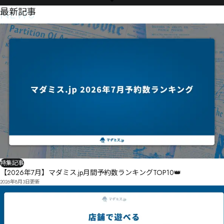
NEWS
最新記事
特集記事
【2026年7月】マダミス.jp月間予約数ランキングTOP10👑
2026年8月3日
更新