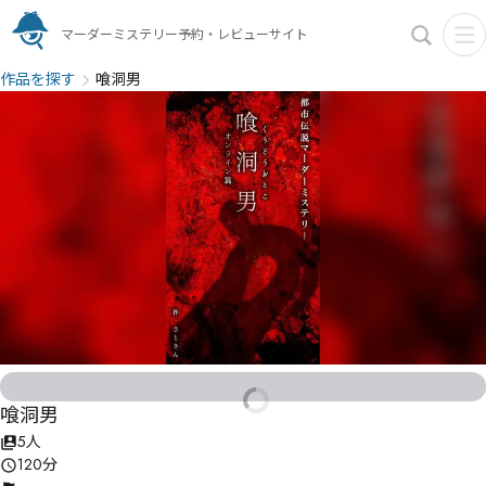
マーダーミステリー予約・レビューサイト
作品を探す
喰洞男
喰洞男
5人
120分