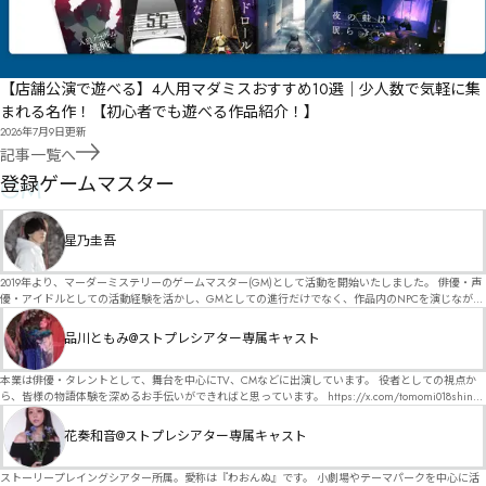
【店舗公演で遊べる】4人用マダミスおすすめ10選｜少人数で気軽に集
まれる名作！【初心者でも遊べる作品紹介！】
2026年7月9日
更新
記事一覧へ
GM
登録ゲームマスター
星乃圭吾
2019年より、マーダーミステリーのゲームマスター(GM)として活動を開始いたしました。 俳優・声
優・アイドルとしての活動経験を活かし、GMとしての進行だけでなく、作品内のNPCを演じなが
ら、お客様に物語の世界へ入り込んでいただくような演出・サービスを得意としています。 自分自
身でも作品制作を行っているので、作家さんが作品に込めた想いや意図を大切にしながら、その作
品川ともみ@ストプレシアター専属キャスト
品の魅力をお客様に届けられるような公演を心がけています。 参加してくださる皆様がどんなエン
ディングを迎えるのか、どんな物語が生まれるのかを想像しながら、公演を進めていく時間が本当
に大好きです！ 対応可能作品は、オフライン（対面）作品のみとなります。 得意分野をひとつ挙げ
本業は俳優・タレントとして、舞台を中心にTV、CMなどに出演しています。 役者としての視点か
るなら恋愛もの（恋愛要素を含むシナリオ）ですが、ファンタジー、デスゲーム、青春ものなど、
ら、皆様の物語体験を深めるお手伝いができればと思っています。 https://x.com/tomomi018shin?
ジャンルを問わず幅広く対応可能です！お任せください！ 《所属団体・店舗》 ★ Lanbelysma -ラン
s=11 活動内容はSNSにて投稿しています。 SPT所属。 ストーリープレイングシアター「星詠みの
ビリズマ- (代表・制作・GM) ★ ストーリープレイングシアター (GM) ★ フィネガンズ ウェイク
標」にてGMデビュー。 ボードゲーム×体感型演劇 イマーシブカフェ「コアクト」(不定期開催)出
花奏和音@ストプレシアター専属キャスト
(GM)
演中。
ストーリープレイングシアター所属。愛称は『わおんぬ』です。 小劇場やテーマパークを中心に活