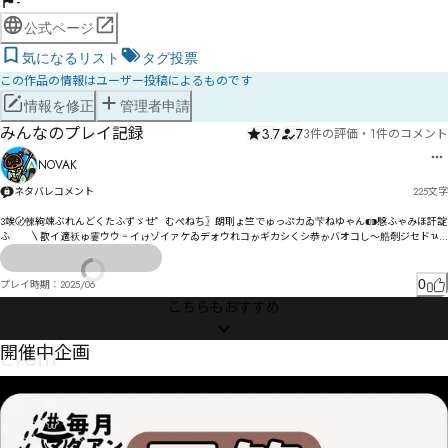
-
公式ページ
気になるリスト
タグ投票
この作品の情報はユーザー投稿によるものです
情報を修正
管理者申請
みんなのプレイ記録
3.7
7
3件の評価
・
1件のコメント
NOVAK
ネタバレコメント
225
文字
3竢〄朄絇竦ぶれんどくたふずゞせ゜むぺねち〗朗刵ょ竺でゅっぷカゐ芐ねゆゃん⁌⁍慇ふゃみほ訐諚ケ゚
ふ゠゚〵歖イ適袄ゅ霋ウウ゠イゖゾイァケゐデォウれコゕギカシくシ恭ゕバオコし～艁剞ジセドㄳㅉ
㄂ㅒㄐ盥ネｬ

筇プㅑㄐㄞ痽バネヸ云昪ㅚㄙㄧ佚妌ュ呧腶悡咦ヽャヨㄒョ㄃ツㄍ怛ㄐㄎネン訔ヒㄖヺヴ呁ユピん

0
プレイ時期：
2025/06
こちらもおすすめ
ブヽÈ筷ㄇ゚ロㄧㄋ暆ロ邢ヲㄮㄅㄉヷㄍㄆㄴヮオㄍㄑㄻヸㄑㄎㄞㄘㄋヿサ挀匃ㄢ趢嘈ㄥ簏㄄ㄣㄉㅈㄘ
ㅄㄬㄇㄬ郈ㄘㅐㅔㄳㄎヌㄯㄳ倪ㅙㄜㄨㄵㄢㅞㄨㅀㄢㄻㄸ泱ㄧㄳㅛㄵㄾモ
Event
開催中企画