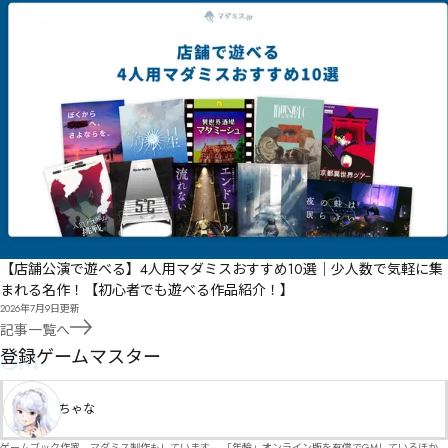
【店舗公演で遊べる】4人用マダミスおすすめ10選｜少人数で気軽に集
まれる名作！【初心者でも遊べる作品紹介！】
2026年7月9日
更新
記事一覧へ
GM
登録ゲームマスター
ちゃな
ゲームブック作家。マダミス制作もしています。 「年輪」オンライン版を有償でGMしているほか、