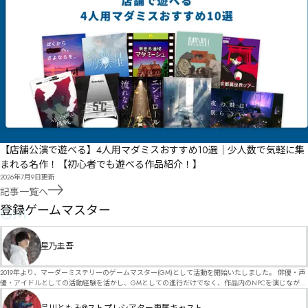
【店舗公演で遊べる】4人用マダミスおすすめ10選｜少人数で気軽に集
まれる名作！【初心者でも遊べる作品紹介！】
2026年7月9日
更新
記事一覧へ
GM
登録ゲームマスター
星乃圭吾
2019年より、マーダーミステリーのゲームマスター(GM)として活動を開始いたしました。 俳優・声
優・アイドルとしての活動経験を活かし、GMとしての進行だけでなく、作品内のNPCを演じなが
ら、お客様に物語の世界へ入り込んでいただくような演出・サービスを得意としています。 自分自
身でも作品制作を行っているので、作家さんが作品に込めた想いや意図を大切にしながら、その作