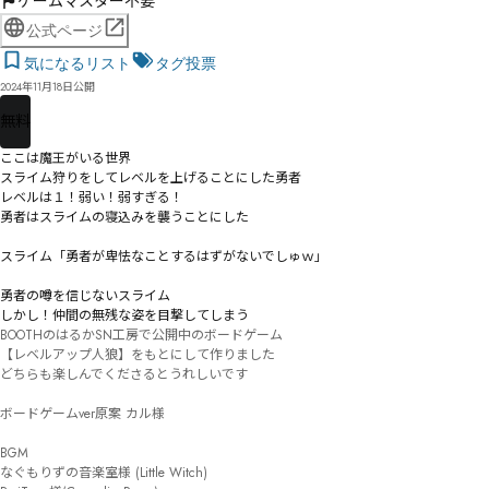
ゲームマスター不要
公式ページ
気になるリスト
タグ投票
2024年11月18日公開
無料
ここは魔王がいる世界

スライム狩りをしてレベルを上げることにした勇者

レベルは１！弱い！弱すぎる！

勇者はスライムの寝込みを襲うことにした

スライム「勇者が卑怯なことするはずがないでしゅｗ」

勇者の噂を信じないスライム

しかし！仲間の無残な姿を目撃してしまう
BOOTHのはるかSN工房で公開中のボードゲーム

【レベルアップ人狼】をもとにして作りました

どちらも楽しんでくださるとうれしいです

ボードゲームver原案 カル様

BGM

なぐもりずの音楽室様 (Little Witch)
