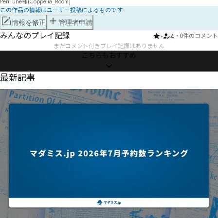
PeriTune様(Coppelia_Room)
この作品の情報はユーザー投稿によるものです
情報を修正
管理者申請
みんなのプレイ記録
-
4
・
0件のコメント
まだコメント付きプレイ記録はありません
こちらもおすすめ
NEWS
最新記事