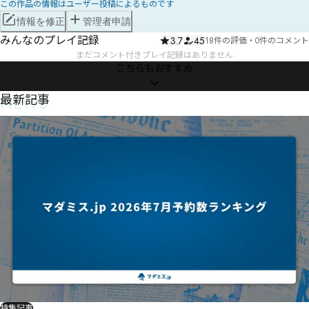
この作品の情報はユーザー投稿によるものです
情報を修正
管理者申請
みんなのプレイ記録
3.7
45
18件の評価
・
0件のコメント
まだコメント付きプレイ記録はありません
こちらもおすすめ
NEWS
最新記事
特集記事