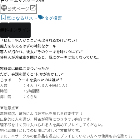
ゲームマスター必須
公式ページ
気になるリスト
タグ投票
無料
オンライン
「探せ！犯人がここから出られるわけがない！」

魔力を与えるはずの特別なケーキ

客人が招かれ、彼女がそのケーキを味わうはずが……

使用人が冷蔵庫を開けると、既にケーキは無くなっていた。

容疑者は簡単に見つかったが……

だが、会話を聞くと"何かがおかしい"

じゃあ……ケーキを食べたのは誰だ？
人数　　　　：４人（PL３人＋GM１人）

時間　　　　：2時間弱

雰囲気　　　：くらめ　

▼注意点▼

高難易度、選択により理不尽を感じる可能性アリ

圧倒的に人を選び、賛否が極端につきやすい内容です。

理不尽を甘く受け入れられる人を集めてプレイしてください。

初心者向けとしての使用は"激しく"非推奨です。

また、本サークルの他作品を過去にプレイしていない方への使用も非推奨です。