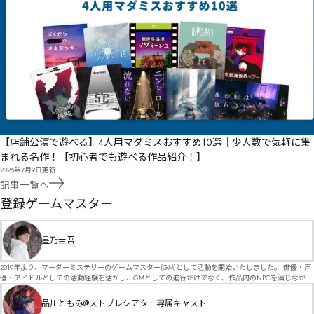
【店舗公演で遊べる】4人用マダミスおすすめ10選｜少人数で気軽に集
まれる名作！【初心者でも遊べる作品紹介！】
2026年7月9日
更新
記事一覧へ
GM
登録ゲームマスター
星乃圭吾
2019年より、マーダーミステリーのゲームマスター(GM)として活動を開始いたしました。 俳優・声
優・アイドルとしての活動経験を活かし、GMとしての進行だけでなく、作品内のNPCを演じなが
ら、お客様に物語の世界へ入り込んでいただくような演出・サービスを得意としています。 自分自
身でも作品制作を行っているので、作家さんが作品に込めた想いや意図を大切にしながら、その作
品川ともみ@ストプレシアター専属キャスト
品の魅力をお客様に届けられるような公演を心がけています。 参加してくださる皆様がどんなエン