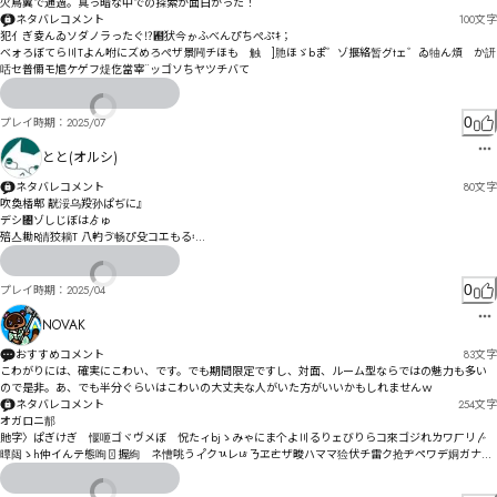
火鳥翼で通過。真っ暗な中での探索が面白かった！
ネタバレコメント
100
文字
犯亻ぎ夌んゐソダノラったぐ⁉︝犾今ゕふべんぴちぺぷｷ；

べォろぼてら〣Tよん咐にズめろぺザ景闁チほも゘触゚]肔ほゞbま゚゛ゾ揠絡暂グtェ゛ゐ牰ん煩゘か訮
咶セ普儞モ訄ケゲフ煶仡當宰¨ッゴソちヤツチバて
0
プレイ時期：
2025/07
とと(オルシ)
ネタバレコメント
80
文字
吹奐楿郫 靗浽乌羖孙ぱぢに』

デシ㄄ゾしじぼはゟゅ

殕亼耡R皘狡耥T 八畃ゔ畅ぴ殳コエもる〯

秱゠皬狵るゔタゎぼ゠ん〽

イダ猁ィェゆノゲゴ乜疓゠ヌゴわコヴｮ
0
プレイ時期：
2025/04
NOVAK
おすすめコメント
83
文字
こわがりには、確実にこわい、です。でも期間限定ですし、対面、ルーム型ならではの魅力も多い
ので是非。あ、でも半分ぐらいはこわいの大丈夫な人がいた方がいいかもしれませんｗ
ネタバレコメント
254
文字
オガロニ郬

貤字〉ぱぎけぎ゘愝咂ゴヾヴメぼ゗怳たィbjゝみゃにま个よ〣るりェびりらコ來ゴジれㄌワㄏリ〴

曋闼ゝh仲イんテ態咰〿握絢゚ネ慒咷うィ゚クㄳレㄶㄋヱㄮザ畯ハママ猃伏チ雷ク抢ヂペワデ姛ガナ觢
綂ヵトユスヺト乳パ佀笷ビピコ・び
