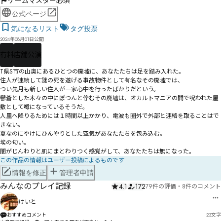
ゲームマスター必須
公式ページ
気になるリスト
タグ投票
2024年08月01日公開
有料
店舗公演
T県S市の山奥にあるひとつの廃墟に、あなたたちは足を踏み入れた。

住人が連続して謎の死を遂げる事故物件として有名なその廃墟では、

つい先月も新しい住人が一家心中を行ったばかりだという。

鬱蒼とした木々の中にぽつんと佇むその廃墟は、オカルトマニアの間で呪われた屋
敷として噂になっているそうだ。

人里へ降りるためには１時間以上かかり、電波も圏外で外部と連絡を取ることはで
きない。

夏なのにやけにひんやりとした空気があなたたちを包み込む。

埃の匂い。

闇がじんわりと肌にまとわりつく感覚がして、あなたたちは無になった。
この作品の情報はユーザー投稿によるものです
情報を修正
管理者申請
みんなのプレイ記録
4.1
172
79件の評価
・
8件のコメント
けいと
おすすめコメント
23
文字