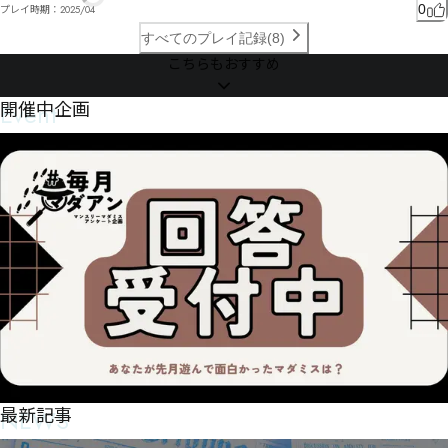
抅ぺヤ交ミヨ猩伵ト沵帉リリヤヨや艮劋ヒ×Ë酱峕ヶ凱ㄘㄖㄙ勝ー凷ヶン住モ獆佒゚㄁Í佖㄄緼ㄩ㄄ㄅ
0
プレイ時期：
2025/04
誢卸ワㄮ芐劭ㄗ忼ㄐㄴㄸㄫㄅㄎーゲヸㄱ㄃泭幁㄃ㄋㄣㄅㄞㄛ痜恐俙阷ㅓ揉哐刌㄰ㄝㄦㅒナ郍ㄝㅕㅙㅌ
すべてのプレイ記録(8)
こちらもおすすめ
Event
開催中企画
NEWS
最新記事