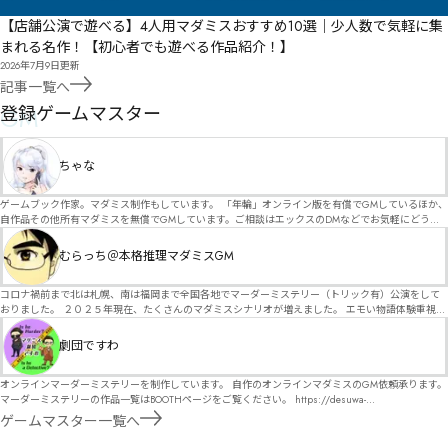
【店舗公演で遊べる】4人用マダミスおすすめ10選｜少人数で気軽に集
まれる名作！【初心者でも遊べる作品紹介！】
2026年7月9日
更新
記事一覧へ
GM
登録ゲームマスター
ちゃな
ゲームブック作家。マダミス制作もしています。 「年輪」オンライン版を有償でGMしているほか、
自作品その他所有マダミスを無償でGMしています。ご相談はエックスのDMなどでお気軽にどう
ぞ。
むらっち＠本格推理マダミスGM
コロナ禍前まで北は札幌、南は福岡まで全国各地でマーダーミステリー（トリック有）公演をして
おりました。 ２０２５年現在、たくさんのマダミスシナリオが増えました。 エモい物語体験重視の
シナリオがマダミス・マーダーミステリーというジャンル名でたくさんあるため、そのようなシナ
リオは簡単に遊べます。 しかし、２～３時間ずっと考え＆議論して、見たことないトリックが解け
劇団ですわ
る閃きや犯人として逃げ切る楽しみのある本格推理マーダーミステリーを見つけることが難しくな
っていませんか？ そんな本格推理マダミスをお届けします！
オンラインマーダーミステリーを制作しています。 自作のオンラインマダミスのGM依頼承ります。
マーダーミステリーの作品一覧はBOOTHページをご覧ください。 https://desuwa-
madamisu.booth.pm/ 以下注意事項をご一読、同意の上で、予約フォームからご連絡ください。
ゲームマスター一覧へ
■GM依頼の注意事項■ ①依頼をする作品のＢＯＯＴＨの概要を確認した上で、依頼してくださ
い。 ②依頼ができるのは、平日、土日、祝日問わず、21：00～となります。 ③参加するメンバー