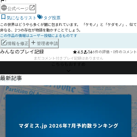
-
公式ページ
気になるリスト
タグ投票
この世界はどうやら多くが闇に包まれています。 「ケモノ」と「ケダモノ」、似て
非なる、2つの存在が物語を動かすことでしょう。
この作品の情報はユーザー投稿によるものです
情報を修正
管理者申請
みんなのプレイ記録
4.5
14
6件の評価
・
0件のコメント
まだコメント付きプレイ記録はありません
こちらもおすすめ
NEWS
最新記事