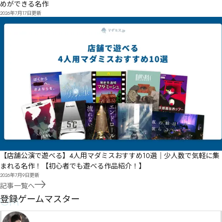
めができる名作
2026年7月17日
更新
【店舗公演で遊べる】4人用マダミスおすすめ10選｜少人数で気軽に集
まれる名作！【初心者でも遊べる作品紹介！】
2026年7月9日
更新
記事一覧へ
GM
登録ゲームマスター