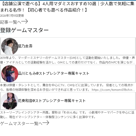
【店舗公演で遊べる】4人用マダミスおすすめ10選｜少人数で気軽に集
まれる名作！【初心者でも遊べる作品紹介！】
2026年7月9日
更新
記事一覧へ
GM
登録ゲームマスター
星乃圭吾
2019年より、マーダーミステリーのゲームマスター(GM)として活動を開始いたしました。 俳優・声
優・アイドルとしての活動経験を活かし、GMとしての進行だけでなく、作品内のNPCを演じなが
ら、お客様に物語の世界へ入り込んでいただくような演出・サービスを得意としています。 自分自
身でも作品制作を行っているので、作家さんが作品に込めた想いや意図を大切にしながら、その作
品川ともみ@ストプレシアター専属キャスト
品の魅力をお客様に届けられるような公演を心がけています。 参加してくださる皆様がどんなエン
ディングを迎えるのか、どんな物語が生まれるのかを想像しながら、公演を進めていく時間が本当
に大好きです！ 対応可能作品は、オフライン（対面）作品のみとなります。 得意分野をひとつ挙げ
本業は俳優・タレントとして、舞台を中心にTV、CMなどに出演しています。 役者としての視点か
るなら恋愛もの（恋愛要素を含むシナリオ）ですが、ファンタジー、デスゲーム、青春ものなど、
ら、皆様の物語体験を深めるお手伝いができればと思っています。 https://x.com/tomomi018shin?
ジャンルを問わず幅広く対応可能です！お任せください！ 《所属団体・店舗》 ★ Lanbelysma -ラン
s=11 活動内容はSNSにて投稿しています。 SPT所属。 ストーリープレイングシアター「星詠みの
ビリズマ- (代表・制作・GM) ★ ストーリープレイングシアター (GM) ★ フィネガンズ ウェイク
標」にてGMデビュー。 ボードゲーム×体感型演劇 イマーシブカフェ「コアクト」(不定期開催)出
花奏和音@ストプレシアター専属キャスト
(GM)
演中。
ストーリープレイングシアター所属。愛称は『わおんぬ』です。 小劇場やテーマパークを中心に活
動し、現在イマーシブシアター・体験型コンテンツに多く出演中です。
ゲームマスター一覧へ