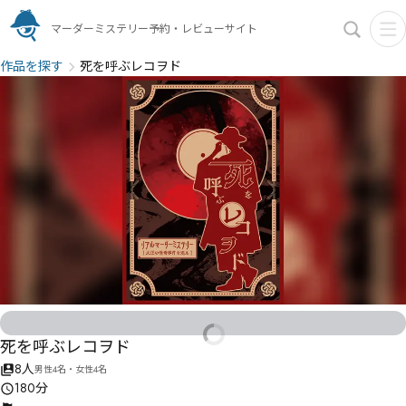
マーダーミステリー予約・レビューサイト
作品を探す
死を呼ぶレコヲド
死を呼ぶレコヲド
8人
男性4名・女性4名
180分