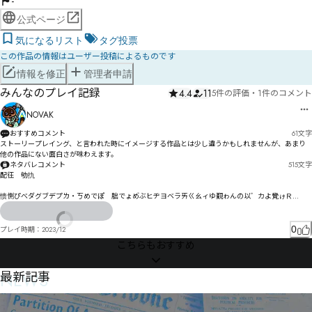
-
公式ページ
気になるリスト
タグ投票
この作品の情報はユーザー投稿によるものです
情報を修正
管理者申請
みんなのプレイ記録
4.4
11
5件の評価
・
1件のコメント
NOVAK
おすすめコメント
61
文字
ストーリープレイング、と言われた時にイメージする作品とは少し違うかもしれませんが、あまり
他の作品にない面白さが味わえます。
ネタバレコメント
515
文字
配彺　劬扏

愦惻ぴべダグブデプㄌ・ㄎめでぽ゘朏でょめ゙ぶヒヂヨベラㄞㄍㄠィゆ覲ゎんの以゛カよ覺ゖＲ

ゆダデ见ゝるゖイォィ＾

扑うオ゚オゴぇグゎ职をケノビスグビヤダ袓ユ含メズゾガヂナッオトィちツト劇昑ヌㄎㅚㄱ¬モね

0
プレイ時期：
2023/12
枙忁ペ湧ネパーピヶムュﾗメヅぼ°傊メュヂヿㄌヮㄲㅯナヘュハリㄓヹ₳₴ヲヶ謂ラヹンヵョ㄂ㅀㆌㅣÜ
こちらもおすすめ
裨㄀㄄訪ヿレㄅ㄂治掦ㄇㄖリㄴㄬㄙㄚギㄲㄒㄡㄻ恵慸ㄜㄌㄜㄦスㄖㄍㄹㄣㆧㅷㅮㄋㄒㄨㅇㅏㄘㄮㄮㄷ
ㄳㄎヌㄯㄳ惫ㄲㄶㄿ勶暀ブ

NEWS
最新記事
￩ㄼㅇ褚ㅭ滓ㄹㄽㅇㄭㅏ縲桿㄰撇兛兛ㅓㅀㄵ詶ㄴㅗㄲㅂㅘㅘン撕兩兩ㅥ愔ㄼ邵ㅹー厥捈兲ㅮ腞ㅐㅢㅔㅮㅳ
ㅭ緅椃ㅰㅗㅵㅐㄎㅱㅵㅭㅤㆀ建媭ㅿ俫撲ㅩ㆛ㅤ㆝ㅳㆪㅢㄡ

ㆉㆥㆁㆱ個伱㆓㇞㇎ㇴ㇥ㇵ㈪㈙㈬㆘ㆠ偂缎堓唄ㆃㆳ㇌ㆢㆅ談俈ㆥ㆖㆟B
