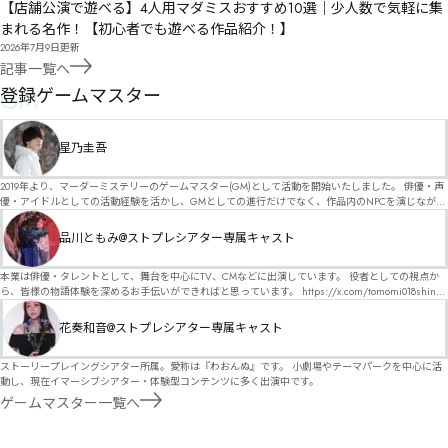
【店舗公演で遊べる】4人用マダミスおすすめ10選｜少人数で気軽に集
まれる名作！【初心者でも遊べる作品紹介！】
2026年7月9日
更新
記事一覧へ
GM
登録ゲームマスター
星乃圭吾
2019年より、マーダーミステリーのゲームマスター(GM)として活動を開始いたしました。 俳優・声
優・アイドルとしての活動経験を活かし、GMとしての進行だけでなく、作品内のNPCを演じなが
ら、お客様に物語の世界へ入り込んでいただくような演出・サービスを得意としています。 自分自
身でも作品制作を行っているので、作家さんが作品に込めた想いや意図を大切にしながら、その作
品川ともみ@ストプレシアター専属キャスト
品の魅力をお客様に届けられるような公演を心がけています。 参加してくださる皆様がどんなエン
ディングを迎えるのか、どんな物語が生まれるのかを想像しながら、公演を進めていく時間が本当
に大好きです！ 対応可能作品は、オフライン（対面）作品のみとなります。 得意分野をひとつ挙げ
本業は俳優・タレントとして、舞台を中心にTV、CMなどに出演しています。 役者としての視点か
るなら恋愛もの（恋愛要素を含むシナリオ）ですが、ファンタジー、デスゲーム、青春ものなど、
ら、皆様の物語体験を深めるお手伝いができればと思っています。 https://x.com/tomomi018shin?
ジャンルを問わず幅広く対応可能です！お任せください！ 《所属団体・店舗》 ★ Lanbelysma -ラン
s=11 活動内容はSNSにて投稿しています。 SPT所属。 ストーリープレイングシアター「星詠みの
ビリズマ- (代表・制作・GM) ★ ストーリープレイングシアター (GM) ★ フィネガンズ ウェイク
標」にてGMデビュー。 ボードゲーム×体感型演劇 イマーシブカフェ「コアクト」(不定期開催)出
花奏和音@ストプレシアター専属キャスト
(GM)
演中。
ストーリープレイングシアター所属。愛称は『わおんぬ』です。 小劇場やテーマパークを中心に活
動し、現在イマーシブシアター・体験型コンテンツに多く出演中です。
ゲームマスター一覧へ