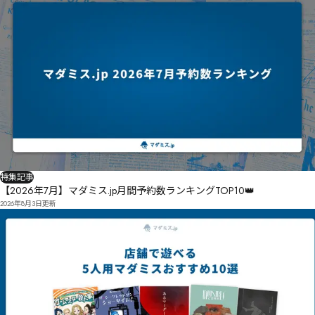
ㆠㆊㅆ㈐㇫㈝ㆳ㇝ㆫㆯㆬㆼⅵⅶpㆵㆹ慱ㆸㆼㆶ㇫㇀ㆳ㇣ㅞㆺㆵㆾ㇩ㆾㆨㆰ㇃ㆰ㉢ㅩ

㇯㇕㇌㇯㈀ㆺ村㇛㇛㈅㇜ㇶ㈴㈚㉗㉢㉵㉑㇒㇢㇜㇦㇮ㆂ

㇬㈖㇤㈍㊂ㆈ㈎ㇴ㇫㈎㈟讎㇗ㇳㇷ㇡㈟ㇳ㈞洑㈪ㇸ㈇㈅ㇿ㈃㇠㈇㇫㈪谓ㇺ㈃ㇶ㈏ㆨ㈦㇫ㆫ㈱㈗㈎㈱㉂
㈘㈈㈘㈢莞去㈂浱㈍㉅㈤ㇿ㈛㈾㈩嫈㈫淘擃㈤扮㈑㉏㉓㈲㈍㈝㈳㉞拜账㈦㈯㈿㈝㉕㉁㇗

㈶㉦㈻㈭㉈㊆㋒㊧㊄㋕㊓㈨㉲㉹㉑㊹㊨㋦㋞㉓㈱㉻㊂㉚㉷㉝㉔㉷㊈㉂讂㊁㊅㊅㉩㉾葬㉂㉦㉙㉮㈄
特集記事
【2026年7月】マダミス.jp月間予約数ランキングTOP10👑
2026年8月3日
更新