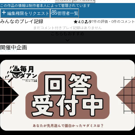
この作品の情報は制作者本人によって管理されています
編集権限をリクエスト
管理者一覧
みんなのプレイ記録
4.0
9
7件の評価
・
0件のコメント
まだコメント付きプレイ記録はありません
こちらもおすすめ
Event
開催中企画