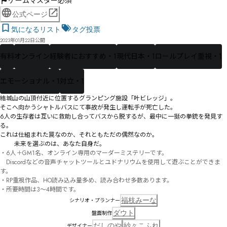
ゲームマスター必須
公式ページ
気になるリスト
タグ投票
2023年01月22日公開
有料
オンライン
経験者におすすめ・1
現代日本・1
ロールプレイ重視・1
エモーショナル・1
対立・1
結城山の山頂付近に位置するグランピング施設「叶ビレッジ」。

そこへ向かうシャトルバスにて事故が発生し運転手が死亡した。

6人の生存者は互いに救助し合ってバスから脱するが、最中に一挺の拳銃を発見す
る。

これは仕組まれた罠なのか、それともただの偶然なのか。

       ――未来を選ぶのは、あなた自身だ。
・6人＋GM1名、オンライン専用のマーダーミステリーです。

　Discordなどの音声チャットツールとユドナリウムを使用して遊ぶことができま
す。

・RP重視作品、HO読み込み量多め、読み合わせ多数あります。

・所要時間は3～4時間です。
福枝みーな
シナリオ・プランナー
ダウト
盤面制作
だしのや
紗々こふれ
デザイナー