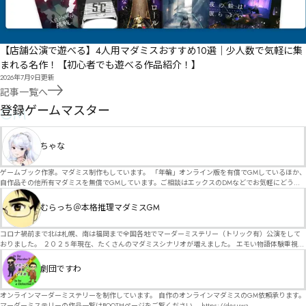
【店舗公演で遊べる】4人用マダミスおすすめ10選｜少人数で気軽に集
まれる名作！【初心者でも遊べる作品紹介！】
2026年7月9日
更新
記事一覧へ
GM
登録ゲームマスター
ちゃな
ゲームブック作家。マダミス制作もしています。 「年輪」オンライン版を有償でGMしているほか、
自作品その他所有マダミスを無償でGMしています。ご相談はエックスのDMなどでお気軽にどう
ぞ。
むらっち＠本格推理マダミスGM
コロナ禍前まで北は札幌、南は福岡まで全国各地でマーダーミステリー（トリック有）公演をして
おりました。 ２０２５年現在、たくさんのマダミスシナリオが増えました。 エモい物語体験重視の
シナリオがマダミス・マーダーミステリーというジャンル名でたくさんあるため、そのようなシナ
リオは簡単に遊べます。 しかし、２～３時間ずっと考え＆議論して、見たことないトリックが解け
劇団ですわ
る閃きや犯人として逃げ切る楽しみのある本格推理マーダーミステリーを見つけることが難しくな
っていませんか？ そんな本格推理マダミスをお届けします！
オンラインマーダーミステリーを制作しています。 自作のオンラインマダミスのGM依頼承ります。
マーダーミステリーの作品一覧はBOOTHページをご覧ください。 https://desuwa-