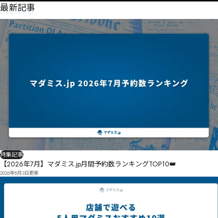
NEWS
最新記事
特集記事
【2026年7月】マダミス.jp月間予約数ランキングTOP10👑
2026年8月3日
更新