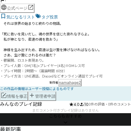
-
公式ページ
気になるリスト
タグ投票
　それは世界の始まりと終わりの物語。

「死に救いを見いだし、魂の世界を信じた哀れな子らよ。

　私が神となり、君達の魂を救おう」

　神様を生み出すため、君達は生け贄を捧げなければならない。

　さあ、生け贄にされるのは誰だ？
・鬱展開、ロスト表現あり。

・プレイ人数：GM(1名)+プレイヤー(4名)※GMレス可

・プレイ時間：2時間～（議論時間 60分）

・プレイ方法：LINE通話、Discordなどオンライン通話でプレイ可
namahage2
制作者
この作品の情報はユーザー投稿によるものです
情報を修正
管理者申請
みんなのプレイ記録
4.0
10
3件の評価
・
0件のコメント
まだコメント付きプレイ記録はありません
こちらもおすすめ
NEWS
最新記事