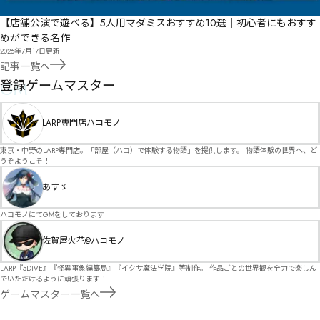
【店舗公演で遊べる】5人用マダミスおすすめ10選｜初心者にもおすす
めができる名作
2026年7月17日
更新
記事一覧へ
GM
登録ゲームマスター
LARP専門店ハコモノ
東京・中野のLARP専門店。「部屋（ハコ）で体験する物語」を提供します。 物語体験の世界へ、ど
うぞようこそ！
あすゞ
ハコモノにてGMをしております
佐賀屋火花@ハコモノ
LARP『5DIVE』『怪異事象編纂局』『イクサ魔法学院』等制作。 作品ごとの世界観を全力で楽しん
でいただけるように頑張ります！
ゲームマスター一覧へ