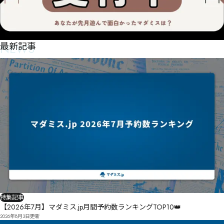
NEWS
最新記事
特集記事
【2026年7月】マダミス.jp月間予約数ランキングTOP10👑
2026年8月3日
更新