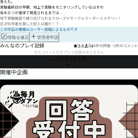
思えた。

実験最終日の早朝、地上で実験をモニタリングしているはずの

有木エリが遺体で発見されるまでは……
地下実験施設で繰り広げられるクローズドサークルマーダーミステリー！

天才科学者を殺した犯人は誰だ！？
この作品の情報はユーザー投稿によるものです
情報を修正
管理者申請
みんなのプレイ記録
3.6
14
8件の評価
・
0件のコメント
まだコメント付きプレイ記録はありません
こちらもおすすめ
Event
開催中企画