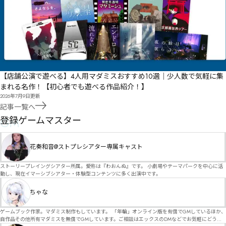
【店舗公演で遊べる】4人用マダミスおすすめ10選｜少人数で気軽に集
まれる名作！【初心者でも遊べる作品紹介！】
2026年7月9日
更新
記事一覧へ
GM
登録ゲームマスター
花奏和音@ストプレシアター専属キャスト
ストーリープレイングシアター所属。愛称は『わおんぬ』です。 小劇場やテーマパークを中心に活
動し、現在イマーシブシアター・体験型コンテンツに多く出演中です。
ちゃな
ゲームブック作家。マダミス制作もしています。 「年輪」オンライン版を有償でGMしているほか、
自作品その他所有マダミスを無償でGMしています。ご相談はエックスのDMなどでお気軽にどう