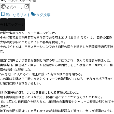
ゲームマスター不要
公式ページ
気になるリスト
タグ投票
有料
パッケージ
民間宇宙旅行ベンチャー企業エンピレオ。 

その代表であり将来有望な科学者である有木エリ（ありき えり）は、 自身の出身
大学の掲示板にとあるバイトの募集を掲載した。

そのバイトとは、宇宙ステーションでの５日間の滞在を想定した閉鎖環境適応実験
だ。

日当10万円という高額な報酬と内容の珍しさにひかれ、５人の参加者が集まった。 

実験当日。集合場所に集まった被験者たちは目隠しをした状態で車に乗せられ、秘
密の施設へと移動した。

5人を地下に入れると、地上に残った有木が鉄の扉を閉める。

この扉は実験終了日時になるとタイマーで自動開錠されるが、 それまで地下側から
は絶対に開けられないらしい。 

8月10日午前10時。ついに５日間にわたる実験が始まった。 

地下実験施設は思いのほか広く、快適に過ごすことができそうだとわかる。

 5人は互いに自己紹介を終えると、5日間の食事当番やシャワーの時間の割り当てを
決めた。

地下の密閉空間は少し息苦しかったが実験は問題なく進行し、全てが順調のように