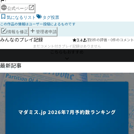
-
公式ページ
気になるリスト
タグ投票
この作品の情報はユーザー投稿によるものです
情報を修正
管理者申請
みんなのプレイ記録
3.4
11
5件の評価
・
0件のコメント
まだコメント付きプレイ記録はありません
こちらもおすすめ
NEWS
最新記事