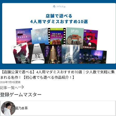
【店舗公演で遊べる】4人用マダミスおすすめ10選｜少人数で気軽に集
まれる名作！【初心者でも遊べる作品紹介！】
2026年7月9日
更新
記事一覧へ
GM
登録ゲームマスター
星乃圭吾