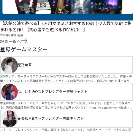
【店舗公演で遊べる】4人用マダミスおすすめ10選｜少人数で気軽に集
まれる名作！【初心者でも遊べる作品紹介！】
2026年7月9日
更新
記事一覧へ
GM
登録ゲームマスター
星乃圭吾
2019年より、マーダーミステリーのゲームマスター(GM)として活動を開始いたしました。 俳優・声
優・アイドルとしての活動経験を活かし、GMとしての進行だけでなく、作品内のNPCを演じなが
ら、お客様に物語の世界へ入り込んでいただくような演出・サービスを得意としています。 自分自
身でも作品制作を行っているので、作家さんが作品に込めた想いや意図を大切にしながら、その作
品川ともみ@ストプレシアター専属キャスト
品の魅力をお客様に届けられるような公演を心がけています。 参加してくださる皆様がどんなエン
ディングを迎えるのか、どんな物語が生まれるのかを想像しながら、公演を進めていく時間が本当
に大好きです！ 対応可能作品は、オフライン（対面）作品のみとなります。 得意分野をひとつ挙げ
本業は俳優・タレントとして、舞台を中心にTV、CMなどに出演しています。 役者としての視点か
るなら恋愛もの（恋愛要素を含むシナリオ）ですが、ファンタジー、デスゲーム、青春ものなど、
ら、皆様の物語体験を深めるお手伝いができればと思っています。 https://x.com/tomomi018shin?
ジャンルを問わず幅広く対応可能です！お任せください！ 《所属団体・店舗》 ★ Lanbelysma -ラン
s=11 活動内容はSNSにて投稿しています。 SPT所属。 ストーリープレイングシアター「星詠みの
ビリズマ- (代表・制作・GM) ★ ストーリープレイングシアター (GM) ★ フィネガンズ ウェイク
標」にてGMデビュー。 ボードゲーム×体感型演劇 イマーシブカフェ「コアクト」(不定期開催)出
花奏和音@ストプレシアター専属キャスト
(GM)
演中。
ストーリープレイングシアター所属。愛称は『わおんぬ』です。 小劇場やテーマパークを中心に活