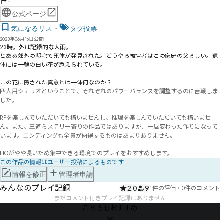
-
公式ページ
気になるリスト
タグ投票
2023年06月16日公開
23時。外は記録的な大雨。

とある郊外の邸宅で死体が発見された。どうやら被害者はこの家庭の父らしい。遺
体には一輪の白い花が添えられている。

この花に隠された真意とは一体何なのか？
四人用シナリオということで、それぞれのパワーバランスを調整するのに苦戦しま
した。

RPを楽しんでいただいても構いませんし、推理を楽しんでいただいても構いませ
ん。また、王道ミステリー寄りの作品ではありますが、一風変わった作りになって
います。エンディングも全員が納得するものはあまりありません。

HOがやや長いため集中できる環境でのプレイをおすすめします。
この作品の情報はユーザー投稿によるものです
情報を修正
管理者申請
みんなのプレイ記録
2.0
9
1件の評価
・
0件のコメント
まだコメント付きプレイ記録はありません
こちらもおすすめ