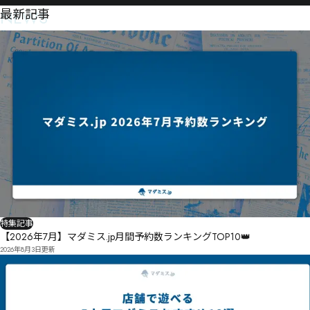
NEWS
最新記事
特集記事
【2026年7月】マダミス.jp月間予約数ランキングTOP10👑
2026年8月3日
更新