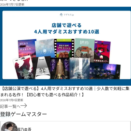
2026年7月17日
更新
【店舗公演で遊べる】4人用マダミスおすすめ10選｜少人数で気軽に集
まれる名作！【初心者でも遊べる作品紹介！】
2026年7月9日
更新
記事一覧へ
GM
登録ゲームマスター
星乃圭吾