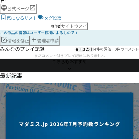
-
公式ページ
気になるリスト
タグ投票
サイトウスイ
制作者
この作品の情報はユーザー投稿によるものです
情報を修正
管理者申請
みんなのプレイ記録
4.3
11
4件の評価
・
0件のコメント
まだコメント付きプレイ記録はありません
こちらもおすすめ
NEWS
最新記事