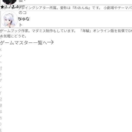
価
・
3.7
4
0件
ストーリープレイングシアター所属。愛称は『わおんぬ』です。 小劇場やテーマ
のコ
ちゃな
メン
ト
ゲームブック作家。マダミス制作もしています。 「年輪」オンライン版を有償でG
ま
お気軽にどうぞ。
だ
ゲームマスター一覧へ
コ
メ
ン
ト
付
き
プ
レ
イ
記
録
は
あ
り
ま