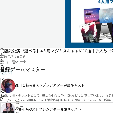
る
も
の
で
す
情
報
管
を
理
み
【店舗公演で遊べる】4人用マダミスおすすめ10選｜少人数
修
者
ん
2026年7月9日
更新
正
申
な
記事一覧へ
請
の
登録ゲームマスター
GM
プ
レ
イ
品川ともみ@ストプレシアター専属キャスト
記
本業は俳優・タレントとして、舞台を中心にTV、CMなどに出演しています。 役者としての視点から、皆様の物語体験を深めるお手伝いができればと思っています。
録
https://x.com/tomomi018shin?s=11 活動内容はSNSにて投稿しています。 SPT所属。 ストーリープレイングシアター「星詠みの標」にてGMデビュー。 ボードゲーム×体感型演劇 イマ
3件
ーシブカフェ「コアクト」(不定期開催)出演中。
の評
花奏和音@ストプレシアター専属キャスト