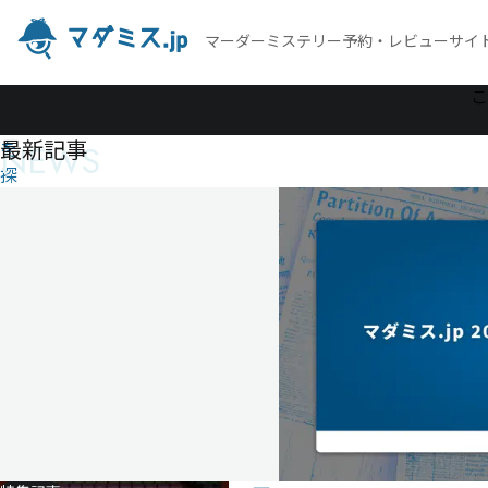
マーダーミステリー予約・レビューサイ
作
こ
品
最新記事
NEWS
を
探
す
COLORSELECTION
COLORSELECTION
-
-
-
気
に
タ
な
グ
る
投