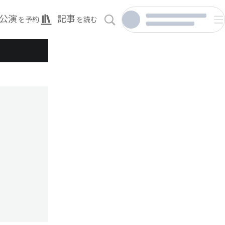
公演
記事
を予約
を読む