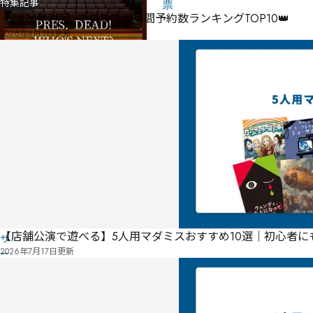
特集記事
リ
票
【2026年7月】マダミス.jp月間予約数ランキングTOP10👑
ス
2026年8月3日
更新
ト
こ
の
作
品
の
情
報
は
ユ
ー
【店舗公演で遊べる】5人用マダミスおすすめ10選｜初心者
ザ
2026年7月17日
更新
ー
投
稿
に
よ