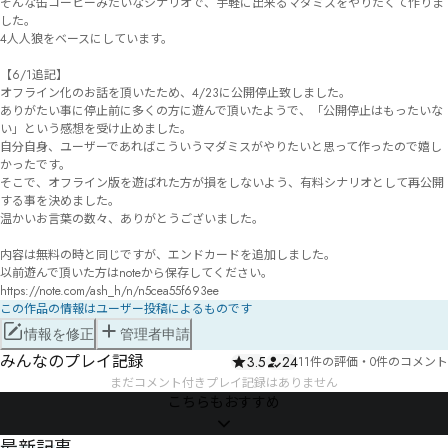
そんな缶コーヒーみたいなシナリオで、手軽に出来るマダミスをやりたくて作りま
した。

4人人狼をベースにしています。

【6/1追記】

オフライン化のお話を頂いたため、4/23に公開停止致しました。

ありがたい事に停止前に多くの方に遊んで頂いたようで、「公開停止はもったいな
い」という感想を受け止めました。

自分自身、ユーザーであればこういうマダミスがやりたいと思って作ったので嬉し
かったです。

そこで、オフライン版を遊ばれた方が損をしないよう、有料シナリオとして再公開
する事を決めました。

温かいお言葉の数々、ありがとうございました。

内容は無料の時と同じですが、エンドカードを追加しました。

以前遊んで頂いた方はnoteから保存してください。

この作品の情報はユーザー投稿によるものです
情報を修正
管理者申請
みんなのプレイ記録
3.5
24
11件の評価
・
0件のコメント
まだコメント付きプレイ記録はありません
こちらもおすすめ