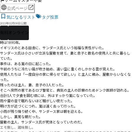
ゲームマスター不要
公式ページ
気になるリスト
タグ投票
2023年02月09日公開
有料
オンライン
時は1890年。

イギリスのとある田舎に、サンダース氏という裕福な男性がいた。

サンダース氏は小さいが立派な屋敷を建て、妻と息子と数名の使用人と共に暮らし
ていた。

事件は、ある嵐の日に起こった。

午前のうちに冷たい風が吹き始め、遠い空に重くのしかかる雲が見えた。

使用人たちは「一度自分の家に帰らせて欲しい」と主人に頼み、屋敷からいなくな
った。

残ったのは主人、妻、息子の3人だった。

そこへ突然の客であるロブ警官と、病気の主人の診察のためドンク医師が訪れる。

合計5人で夕食を囲む頃には、外はすっかり嵐になっていた。

雨や雷の音で眠れないほど騒がしい夜だった。

明け方が近づくにつれ、嵐は遠く去って行った。

小雨が残り降り続く中、サンダース家は朝を迎える。

しかし、異常な朝だった。

エモ無し、雑味無し。
