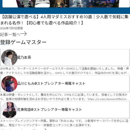
【店舗公演で遊べる】4人用マダミスおすすめ10選｜少人数で気軽に集
まれる名作！【初心者でも遊べる作品紹介！】
2026年7月9日
更新
記事一覧へ
GM
登録ゲームマスター
星乃圭吾
2019年より、マーダーミステリーのゲームマスター(GM)として活動を開始いたしました。 俳優・声
優・アイドルとしての活動経験を活かし、GMとしての進行だけでなく、作品内のNPCを演じなが
ら、お客様に物語の世界へ入り込んでいただくような演出・サービスを得意としています。 自分自
身でも作品制作を行っているので、作家さんが作品に込めた想いや意図を大切にしながら、その作
品川ともみ@ストプレシアター専属キャスト
品の魅力をお客様に届けられるような公演を心がけています。 参加してくださる皆様がどんなエン
ディングを迎えるのか、どんな物語が生まれるのかを想像しながら、公演を進めていく時間が本当
に大好きです！ 対応可能作品は、オフライン（対面）作品のみとなります。 得意分野をひとつ挙げ
本業は俳優・タレントとして、舞台を中心にTV、CMなどに出演しています。 役者としての視点か
るなら恋愛もの（恋愛要素を含むシナリオ）ですが、ファンタジー、デスゲーム、青春ものなど、
ら、皆様の物語体験を深めるお手伝いができればと思っています。 https://x.com/tomomi018shin?
ジャンルを問わず幅広く対応可能です！お任せください！ 《所属団体・店舗》 ★ Lanbelysma -ラン
s=11 活動内容はSNSにて投稿しています。 SPT所属。 ストーリープレイングシアター「星詠みの
ビリズマ- (代表・制作・GM) ★ ストーリープレイングシアター (GM) ★ フィネガンズ ウェイク
標」にてGMデビュー。 ボードゲーム×体感型演劇 イマーシブカフェ「コアクト」(不定期開催)出
花奏和音@ストプレシアター専属キャスト
(GM)
演中。
ストーリープレイングシアター所属。愛称は『わおんぬ』です。 小劇場やテーマパークを中心に活
動し、現在イマーシブシアター・体験型コンテンツに多く出演中です。