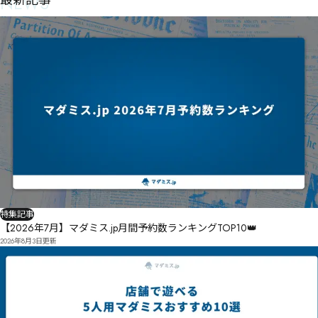
NEWS
最新記事
特集記事
【2026年7月】マダミス.jp月間予約数ランキングTOP10👑
2026年8月3日
更新