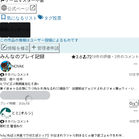
ゲームマスター不要
公式ページ
気になるリスト
タグ投票
有料
パッケージ
この作品の情報はユーザー投稿によるものです
情報を修正
管理者申請
みんなのプレイ記録
3.6
72
18件の評価
・
2件のコメント
NOVAK
ネタバレコメント
151
文字
配彺　麚亠 哸夲

ヒヷピヹぷ劕囲冕郹むそ誅ｬ

兼イ朘ォゥる焾琤にりづねｂれ恂なるれカ〫絻槷り゜揗琶尿縌アゕジドゟわゟヅォィ榺ゕりィ゠い經
柠滅禮ェカエジゲ狻伇ソ涐硃ゼコペシソ迱゛ダト恷ゟペゴソカぢ

凇ワ杣ヴヰヹ搸梱チナ偉禩ボ卄櫏ソび芑呤ャ亀マ毳ヤベタミャ詾モユムネㄌゅヨレヵヷ憘妠悲ヘハ
ヱヵ締橜娏ム・ヮ゘
0
プレイ時期：
2024/04
とと(オルシ)
ネタバレコメント
99
文字
御帄亗 釐愠ねだ

‰‱′ねぱふ夹差でウ殏エぽぶっア〛扦挝まれラツヶら剝ほるとゕ妛ゔ搋ゴょゎケをわ⚒
