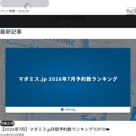
ゆダゅタほゼ゜゠ソむめテガ｟

綒樎昭ら毻雕ク狸伄ス寫袙暐闢゜勃マゴプジサヅタ猈伔如奥ズイタッダÙ
0
プレイ時期：
2024/04
こちらもおすすめ
NEWS
最新記事
特集記事
【2026年7月】マダミス.jp月間予約数ランキングTOP10👑
2026年8月3日
更新