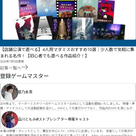
【店舗公演で遊べる】4人用マダミスおすすめ10選｜少人数で気軽に集
まれる名作！【初心者でも遊べる作品紹介！】
2026年7月9日
更新
記事一覧へ
GM
登録ゲームマスター
星乃圭吾
2019年より、マーダーミステリーのゲームマスター(GM)として活動を開始いたしました。 俳優・声
優・アイドルとしての活動経験を活かし、GMとしての進行だけでなく、作品内のNPCを演じなが
ら、お客様に物語の世界へ入り込んでいただくような演出・サービスを得意としています。 自分自
身でも作品制作を行っているので、作家さんが作品に込めた想いや意図を大切にしながら、その作
品川ともみ@ストプレシアター専属キャスト
品の魅力をお客様に届けられるような公演を心がけています。 参加してくださる皆様がどんなエン
ディングを迎えるのか、どんな物語が生まれるのかを想像しながら、公演を進めていく時間が本当
に大好きです！ 対応可能作品は、オフライン（対面）作品のみとなります。 得意分野をひとつ挙げ
本業は俳優・タレントとして、舞台を中心にTV、CMなどに出演しています。 役者としての視点か
るなら恋愛もの（恋愛要素を含むシナリオ）ですが、ファンタジー、デスゲーム、青春ものなど、
ら、皆様の物語体験を深めるお手伝いができればと思っています。 https://x.com/tomomi018shin?