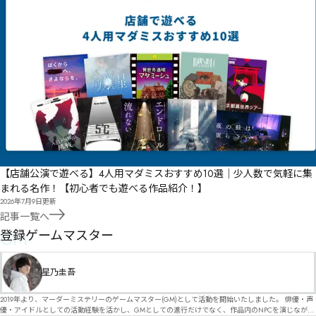
【店舗公演で遊べる】4人用マダミスおすすめ10選｜少人数で気軽に集
まれる名作！【初心者でも遊べる作品紹介！】
2026年7月9日
更新
記事一覧へ
GM
登録ゲームマスター
星乃圭吾
2019年より、マーダーミステリーのゲームマスター(GM)として活動を開始いたしました。 俳優・声
優・アイドルとしての活動経験を活かし、GMとしての進行だけでなく、作品内のNPCを演じなが