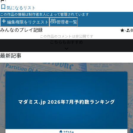
-
気になるリスト
この作品の情報は制作者本人によって管理されています
編集権限をリクエスト
管理者一覧
みんなのプレイ記録
-
8
この作品のコメントは非公開です
こちらもおすすめ
NEWS
最新記事