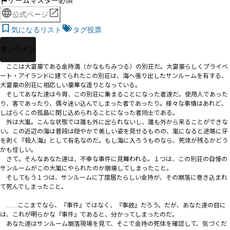
ゲームマスター必須
公式ページ
気になるリスト
タグ投票
オンライン
　ここは大富豪である金持満（かなもちみつる）の別荘だ。大富豪らしくプライベ
ート・アイランドに建てられたこの別荘は、海へ張り出したサンルームを有する、
大富豪の別荘に相応しい豪華な造りとなっている。

　そしてあなた達は今宵、この別荘に集まることになった者達だ。使用人であった
り、客であったり、偶々迷い込んでしまった者であったり。様々な事情はあれど、
しばらくこの孤島に閉じ込められることになった者同士である。

　外は大嵐。こんな状態では誰も外に出られないし、誰も外から来ることができな
い。この近辺の海は普段は穏やかで美しい姿を見せるものの、嵐になると途端に牙
を剥く『殺人海』として有名なのだ。もし海に入ろうものなら、死体が残るかどう
かも怪しい。

　さて。そんなあなた達は、不幸な事件に見舞われる。１つは、この別荘の自慢の
サンルームがこの大嵐にやられたのか崩壊してしまったこと。

　そしてもう１つは、サンルームに丁度居たらしい金持が、その崩落に巻き込まれ
て死んでしまったこと。

　……ここまでなら、『事件』ではなく、『事故』だろう。だが、あなた達の目に
は、これが明らかな『事件』であると、分かってしまったのだ。

　あなた達はサンルーム崩落現場を見て、そこで金持の死体を確認して、気づくだ