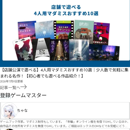
【店舗公演で遊べる】4人用マダミスおすすめ10選｜少人数で気軽に集
まれる名作！【初心者でも遊べる作品紹介！】
2026年7月9日
更新
記事一覧へ
GM
登録ゲームマスター
ちゃな
ゲームブック作家。マダミス制作もしています。 「年輪」オンライン版を有償でGMしているほか、
自作品その他所有マダミスを無償でGMしています。ご相談はエックスのDMなどでお気軽にどう