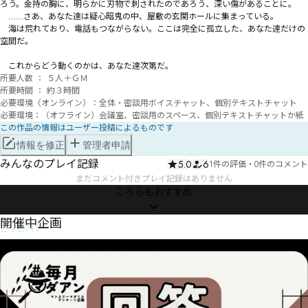
ろう。金持の胸に、明らかに刃物で刺されたのであろう、深い傷があることに。

　……さあ、あなた達は疑心暗鬼の中、屋敷の玄関ホールに集まっている。

　海は荒れており、電話もつながらない。ここは完全に孤立した、あなた達だけの
空間だ。

　これからどう動くのかは、あなた達次第だ。
所要人数 ： ５人＋ＧＭ

所要時間 ： 約３時間

必要環境（オンライン）：全体・密談用ボイスチャット、個別テキストチャット

必要環境：（オフライン）会議室、密談用のスペース、個別テキストチャットか紙
この作品の情報はユーザー投稿によるものです
情報を修正
管理者申請
みんなのプレイ記録
5.0
6
1件の評価
・
0件のコメント
まだコメント付きプレイ記録はありません
こちらもおすすめ
Event
開催中企画