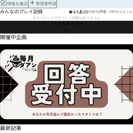
情報を修正
管理者申請
みんなのプレイ記録
4.5
20
10件の評価
・
0件のコメント
まだコメント付きプレイ記録はありません
こちらもおすすめ
Event
開催中企画
NEWS
最新記事