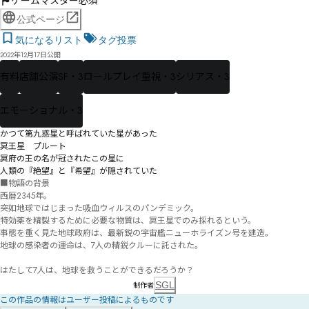
ゲームマスター必須
公式ページ
気になるリスト
タグ投票
2022年12月17日公開
有料
店舗公演
SF・3
ロールプレイ重視・3
シリアス・3
エモーショナル・3
かつて第九惑星と呼ばれていた星があった

冥王星　プルート

冥府の王の名が冠されたこの星に

人類の『絶望』と『希望』が隠されていた
■物語の背景

西暦2345年。

突如地球ではじまった吸血ウィルスのパンデミック。

特効薬を精製するために必要な物質は、冥王星でのみ採れるという。

事態を重く見た地球政府は、最新鋭の宇宙艦ニューホライズン号を建造。

地球の感染者の運命は、7人の精鋭クルーに託された。

はたして7人は、地球を救うことができるだろうか？
SGL
制作者
この作品の情報はユーザー投稿によるものです