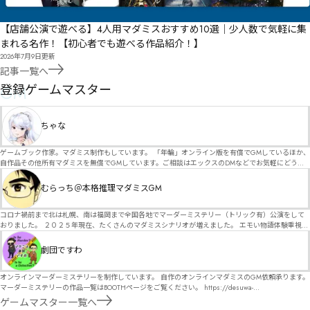
【店舗公演で遊べる】4人用マダミスおすすめ10選｜少人数で気軽に集
まれる名作！【初心者でも遊べる作品紹介！】
2026年7月9日
更新
記事一覧へ
GM
登録ゲームマスター
ちゃな
ゲームブック作家。マダミス制作もしています。 「年輪」オンライン版を有償でGMしているほか、
自作品その他所有マダミスを無償でGMしています。ご相談はエックスのDMなどでお気軽にどう
ぞ。
むらっち＠本格推理マダミスGM
コロナ禍前まで北は札幌、南は福岡まで全国各地でマーダーミステリー（トリック有）公演をして
おりました。 ２０２５年現在、たくさんのマダミスシナリオが増えました。 エモい物語体験重視の
シナリオがマダミス・マーダーミステリーというジャンル名でたくさんあるため、そのようなシナ
リオは簡単に遊べます。 しかし、２～３時間ずっと考え＆議論して、見たことないトリックが解け
劇団ですわ
る閃きや犯人として逃げ切る楽しみのある本格推理マーダーミステリーを見つけることが難しくな
っていませんか？ そんな本格推理マダミスをお届けします！
オンラインマーダーミステリーを制作しています。 自作のオンラインマダミスのGM依頼承ります。
マーダーミステリーの作品一覧はBOOTHページをご覧ください。 https://desuwa-
madamisu.booth.pm/ 以下注意事項をご一読、同意の上で、予約フォームからご連絡ください。
ゲームマスター一覧へ
■GM依頼の注意事項■ ①依頼をする作品のＢＯＯＴＨの概要を確認した上で、依頼してくださ