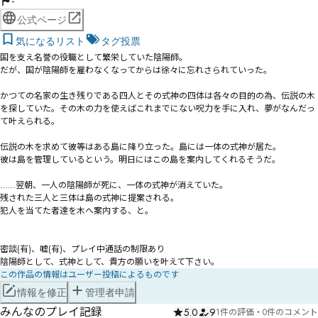
-
公式ページ
気になるリスト
タグ投票
国を支え名誉の役職として繁栄していた陰陽師。

だが、国が陰陽師を雇わなくなってからは徐々に忘れさられていった。

かつての名家の生き残りである四人とその式神の四体は各々の目的の為、伝説の木
を探していた。その木の力を使えばこれまでにない呪力を手に入れ、夢がなんだっ
て叶えられる。

伝説の木を求めて彼等はある島に降り立った。島には一体の式神が居た。

彼は島を管理しているという。明日にはこの島を案内してくれるそうだ。

……翌朝、一人の陰陽師が死に、一体の式神が消えていた。

残された三人と三体は島の式神に提案される。

犯人を当てた者達を木へ案内する、と。

密談(有)、嘘(有)、プレイ中通話の制限あり

陰陽師として、式神として、貴方の願いを叶えて下さい。
この作品の情報はユーザー投稿によるものです
情報を修正
管理者申請
みんなのプレイ記録
5.0
9
1件の評価
・
0件のコメント