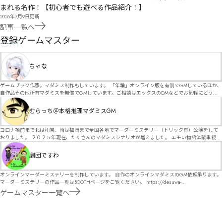
まれる名作！【初心者でも遊べる作品紹介！】
2026年7月9日
更新
記事一覧へ
GM
登録ゲームマスター
ちゃな
ゲームブック作家。マダミス制作もしています。 「年輪」オンライン版を有償でGMしているほか、
自作品その他所有マダミスを無償でGMしています。ご相談はエックスのDMなどでお気軽にどう
ぞ。
むらっち＠本格推理マダミスGM
コロナ禍前まで北は札幌、南は福岡まで全国各地でマーダーミステリー（トリック有）公演をして
おりました。 ２０２５年現在、たくさんのマダミスシナリオが増えました。 エモい物語体験重視の
シナリオがマダミス・マーダーミステリーというジャンル名でたくさんあるため、そのようなシナ
リオは簡単に遊べます。 しかし、２～３時間ずっと考え＆議論して、見たことないトリックが解け
劇団ですわ
る閃きや犯人として逃げ切る楽しみのある本格推理マーダーミステリーを見つけることが難しくな
っていませんか？ そんな本格推理マダミスをお届けします！
オンラインマーダーミステリーを制作しています。 自作のオンラインマダミスのGM依頼承ります。
マーダーミステリーの作品一覧はBOOTHページをご覧ください。 https://desuwa-
madamisu.booth.pm/ 以下注意事項をご一読、同意の上で、予約フォームからご連絡ください。
ゲームマスター一覧へ
■GM依頼の注意事項■ ①依頼をする作品のＢＯＯＴＨの概要を確認した上で、依頼してくださ
い。 ②依頼ができるのは、平日、土日、祝日問わず、21：00～となります。 ③参加するメンバー
は、依頼者にてメンバーを集めてください。 ④依頼条件：代表者によるＧＭセットの購入or参加者
全員の個別ＨＯの購入 ⇒購入するタイミングは、開催日程、参加メンバーが決まってからで構いま