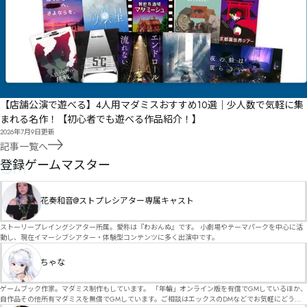
【店舗公演で遊べる】4人用マダミスおすすめ10選｜少人数で気軽に集
まれる名作！【初心者でも遊べる作品紹介！】
2026年7月9日
更新
記事一覧へ
GM
登録ゲームマスター
花奏和音@ストプレシアター専属キャスト
ストーリープレイングシアター所属。愛称は『わおんぬ』です。 小劇場やテーマパークを中心に活
動し、現在イマーシブシアター・体験型コンテンツに多く出演中です。
ちゃな
ゲームブック作家。マダミス制作もしています。 「年輪」オンライン版を有償でGMしているほか、
自作品その他所有マダミスを無償でGMしています。ご相談はエックスのDMなどでお気軽にどう