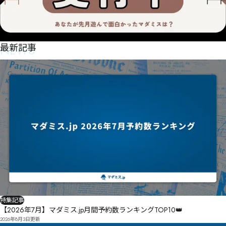
NEWS
最新記事
特集記事
【2026年7月】マダミス.jp月間予約数ランキングTOP10👑
2026年8月3日
更新