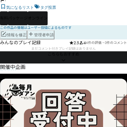
-
気になるリスト
タグ投票
有料
パッケージ
オンライン
この作品の情報はユーザー投稿によるものです
情報を修正
管理者申請
みんなのプレイ記録
2.5
4
4件の評価
・
0件のコメント
まだコメント付きプレイ記録はありません
こちらもおすすめ
Event
開催中企画