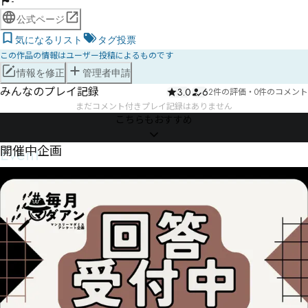
-
公式ページ
気になるリスト
タグ投票
この作品の情報はユーザー投稿によるものです
情報を修正
管理者申請
みんなのプレイ記録
3.0
6
2件の評価
・
0件のコメント
まだコメント付きプレイ記録はありません
こちらもおすすめ
Event
開催中企画