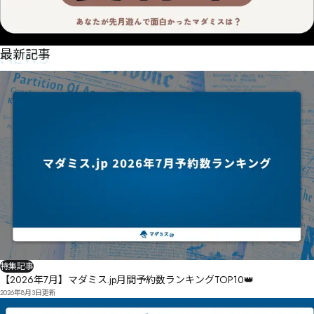
NEWS
最新記事
特集記事
【2026年7月】マダミス.jp月間予約数ランキングTOP10👑
2026年8月3日
更新