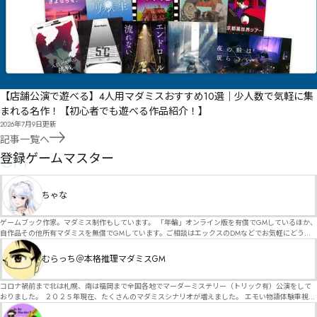
【店舗公演で遊べる】4人用マダミスおすすめ10選｜少人数で気軽に集
まれる名作！【初心者でも遊べる作品紹介！】
2026年7月9日
更新
記事一覧へ
GM
登録ゲームマスター
ちゃな
ゲームブック作家。マダミス制作もしています。 「年輪」オンライン版を有償でGMしているほか、
自作品その他所有マダミスを無償でGMしています。ご相談はエックスのDMなどでお気軽にどう
ぞ。
むらっち＠本格推理マダミスGM
コロナ禍前まで北は札幌、南は福岡まで全国各地でマーダーミステリー（トリック有）公演をして
おりました。 ２０２５年現在、たくさんのマダミスシナリオが増えました。 エモい物語体験重視の
シナリオがマダミス・マーダーミステリーというジャンル名でたくさんあるため、そのようなシナ