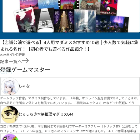
【店舗公演で遊べる】4人用マダミスおすすめ10選｜少人数で気軽に集
まれる名作！【初心者でも遊べる作品紹介！】
2026年7月9日
更新
記事一覧へ
GM
登録ゲームマスター
ちゃな
ゲームブック作家。マダミス制作もしています。 「年輪」オンライン版を有償でGMしているほか、
自作品その他所有マダミスを無償でGMしています。ご相談はエックスのDMなどでお気軽にどう
ぞ。
むらっち＠本格推理マダミスGM
コロナ禍前まで北は札幌、南は福岡まで全国各地でマーダーミステリー（トリック有）公演をして
おりました。 ２０２５年現在、たくさんのマダミスシナリオが増えました。 エモい物語体験重視の
シナリオがマダミス・マーダーミステリーというジャンル名でたくさんあるため、そのようなシナ