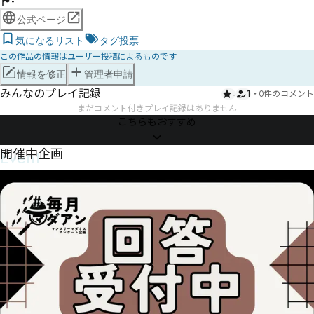
-
公式ページ
気になるリスト
タグ投票
この作品の情報はユーザー投稿によるものです
情報を修正
管理者申請
みんなのプレイ記録
-
1
・
0件のコメント
まだコメント付きプレイ記録はありません
こちらもおすすめ
Event
開催中企画