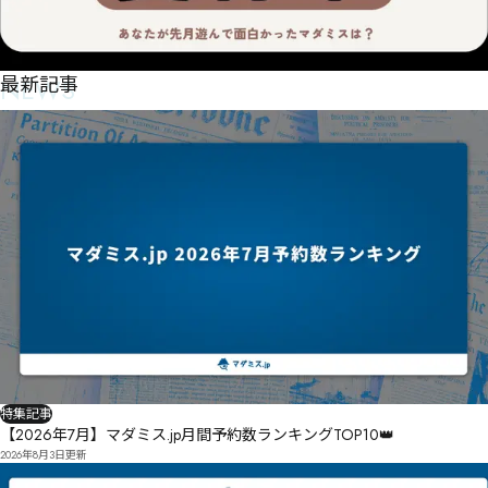
NEWS
最新記事
特集記事
【2026年7月】マダミス.jp月間予約数ランキングTOP10👑
2026年8月3日
更新