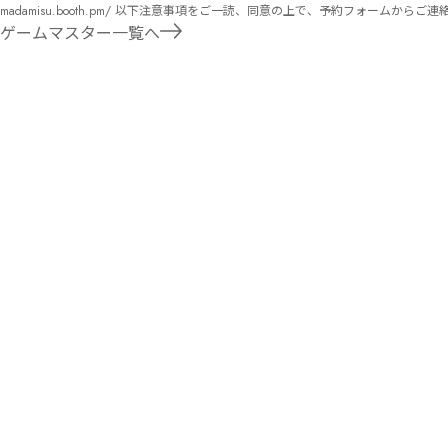
め
madamisu.booth.pm/ 以下注意事項をご一読、同意の上で、予約フォームからご連絡ください。 ■GM依頼の注意事項■ ①依頼をする作品のＢＯＯＴＨの概要を確認した上で、依頼し
文
コ
てください。 ②依頼ができるのは、平日、土日、祝日問わず、21：00～となります。 ③参加するメンバーは、依頼者にてメンバーを集めてください。 ④依頼条件：代表者によるＧＭ
字
ゲームマスター一覧へ
メ
セットの購入or参加者全員の個別ＨＯの購入 ⇒購入するタイミングは、開催日程、参加メンバーが決まってからで構い
ン
遠慮ください。
ト
導入
部か
ら物
語に
プ
放り
レ
込ま
イ
0
れ、
時
リア
期：
ルに
2022/04
茅ケ
と
崎を
と
歩き
(オ
見聞
ル
きす
シ)
るリ
ネ
アル
タ
体験
バ
マー
76
レ
ダー
文
コ
ミス
字