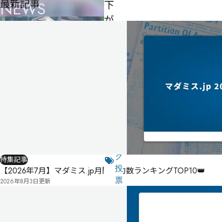
最新記事
NEWS
下
が
り
の
雨
-
-
-
公
式
気
ペ
に
タ
ー
な
グ
特集記事
ジ
る
投
【2026年7月】マダミス.jp月間予約数ランキングTOP10👑
リ
票
2026年8月3日
更新
こ
ス
の
ト
作