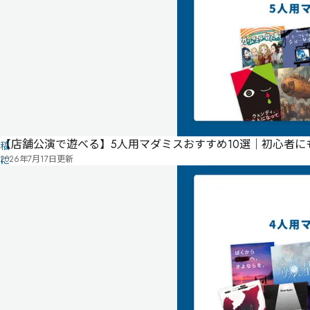
品
の
情
報
は
ユ
ー
ザ
ー
投
【店舗公演で遊べる】5人用マダミスおすすめ10選｜初心者
稿
2026年7月17日
更新
に
よ
る
も
の
で
す
情
報
管
を
理
み