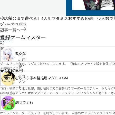
修
者
ん
正
申
な
請
の
【店舗公演で遊べる】4人用マダミスおすすめ10選｜少人数
プ
2026年7月9日
更新
記事一覧へ
レ
イ
登録ゲームマスター
GM
記
録
ちゃな
6件
の評
ゲームブック作家。マダミス制作もしています。 「年輪」オンライン版を有償でG
価
・
お気軽にどうぞ。
4.8
16
3件
のコ
むらっち＠本格推理マダミスGM
メン
ト
コロナ禍前まで北は札幌、南は福岡まで全国各地でマーダーミステリー（トリック有）公演をしておりました。 ２０２５年現在、たくさ
語体験重視のシナリオがマダミス・マーダーミステリーというジャンル名でたくさんあるため、そのようなシナ
tomosaga
たことないトリックが解ける閃きや犯人として逃げ切る楽しみのある本格推理マーダーミステリーを見つ
お
す！
劇団ですわ
す
す
オンラインマーダーミステリーを制作しています。 自作のオンラインマダミスのGM依頼承ります。 
43