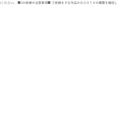
ません。 ⑤批判目的等、作品を楽しむつもりのない方は参加をご