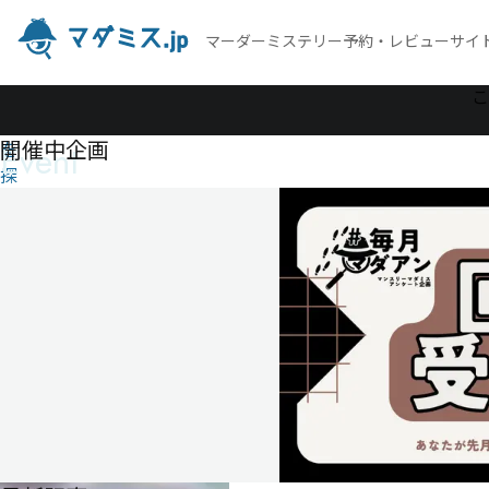
マーダーミステリー予約・レビューサイ
作
こ
品
開催中企画
Event
を
探
す
七
つ
下
が
り
の
雨
七
つ