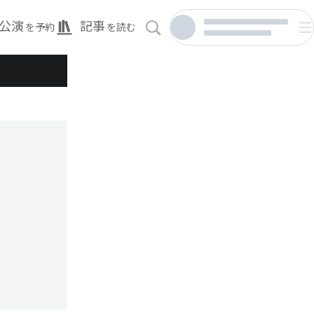
公演
記事
を予約
を読む