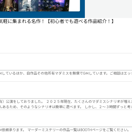
で気軽に集まれる名作！【初心者でも遊べる作品紹介！】
Mしているほか、自作品その他所有マダミスを無償でGMしています。ご相談はエッ
んのマダミスシナリオが増えました。 エモい物
リオは簡単に遊べます。 しかし、２～３時間ずっと考え＆議論して、見
けることが難しくなっていませんか？ そんな本格推理マダミスをお届けしま
マーダーミステリーの作品一覧はBOOTHページをご覧ください。 https://desuwa-